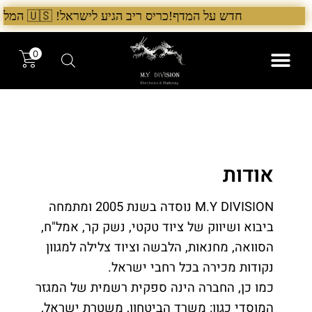
ילוג
חדש על המדף!כריס ריב הגיע לישראל! 🇺🇸 המלאי הראשון בארץ – עכשיו אצל היבואן הבלעדי לרגל ההשקה, 5% הנחה על כל מוצרי Chris Reeve לזמן מוגבל. בנוסף, הגיע גם מלאי חדש של Benchmade ו־Microtech. לרכישה עכשיו›. >
תוכן
0
המותגים שלנו
המוצרים שלנו
אודות
M.Y DIVISION נוסדה בשנת 2005 ומתמחה
ביבוא ושיווק של ציוד טקטי, נשק קר, אמל"ח,
הסוואה, מחנאות, הלבשה וציוד צלילה למגוון
נקודות מכירה בכל רחבי ישראל.
כמו כן, החברה הינה ספקית רשמית של המגזר
המוסדי כגון: משרד הביטחון, משטרת ישראל,