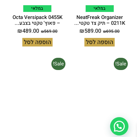
במלאי
במלאי
Octa Versipack 0455K
NeatFreak Organizer
0211K – תיק צד טקטי...
– פאוץ' טקטי בצבע...
₪
489.00
₪
589.00
569.00
695.00
₪
₪
הוספה לסל
הוספה לסל
המחיר
המחיר
המחיר
המחיר
Sale!
Sale!
המקורי
הנוכחי
המקורי
הנוכחי
היה:
הוא:
היה:
הוא:
669.00.
₪779.00.
₪489.00.
₪589.00.