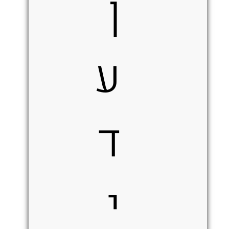
ן
ע
ד
י