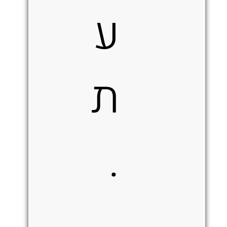
ע
ת
.