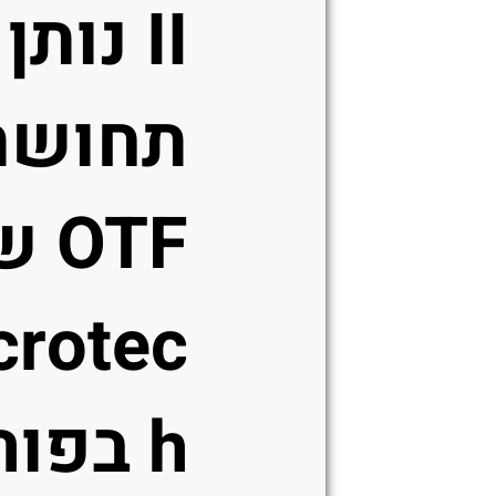
II נות
תחושת
OTF
crotec
h בפו