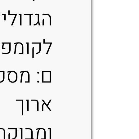
הגדולי
לקומפק
ם: מספ
ארוך
ומבוקר 