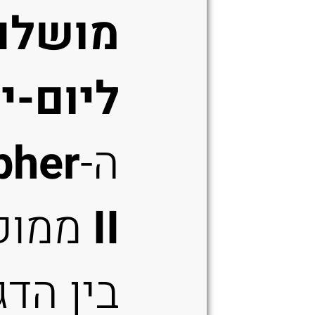
מושלם
ליום-יו
ה-
pher
II
ממוק
בין הדג