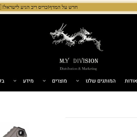
חדש על המדף!כריס ריב הגיע לישראל! 🇺🇸 המלאי הראשון בארץ – עכשיו אצל היבואן הבלעדי לרגל ההשקה, 5% הנחה על כל מוצרי Chris Reeve לזמן מוגבל. בנוסף, הגיע גם מלאי חדש של Benchmade ו־Microtech. לרכישה עכשיו›. >
ודות
המותגים שלנו
מוצרים
מידע
בל