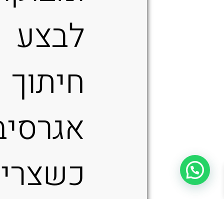
לבצע
חיתוך
אגרסיב
כשצריך
ועדיין
ק