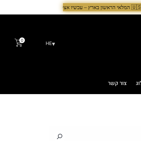
0
▾
HE
וג
צור קשר