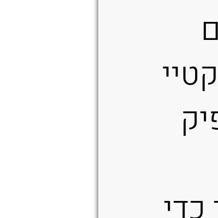
ם
טיי
יק
כדי