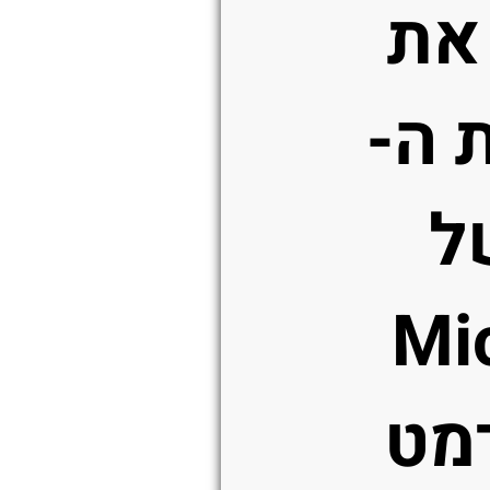
ן את
 ה-
 של
Mi
רמט