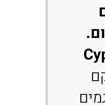
ם.
Cy
ם
מים