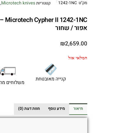
Microtech knives
מק"ט
1242-1NC
קטגוריות
,
-1NC
אפור / שחור
₪
2,659.00
המלאי אזל
קנייה מאובטחת
משלוחים מהי
תיאור
מידע נוסף
חוות דעת (0)