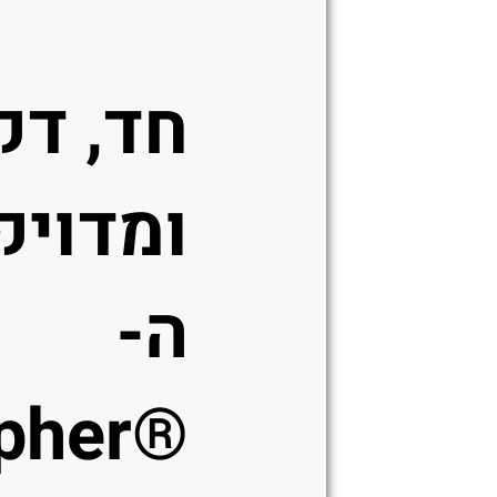
חד, דק
ומדויק
ה-
pher®