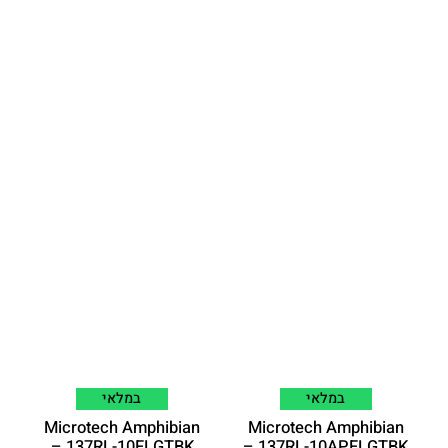
במלאי
במלאי
Microtech Amphibian
Microtech Amphibian
137RL-10FLGTBK –
137RL-10APFLGTBK –