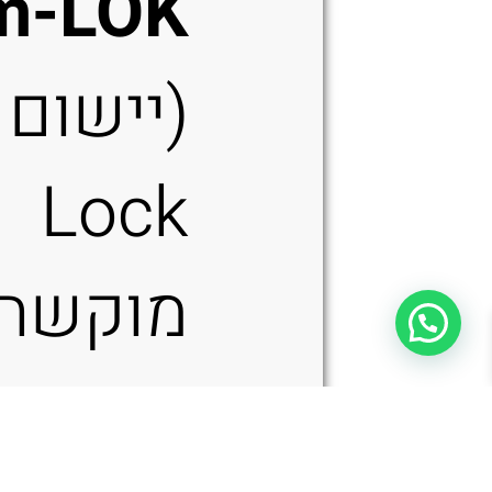
m-LOK
Lock
מוקשח
מיקרוט
Microtech Amphibian 137RL-2FLGTBK – סכין מתקפלת בצבע שח