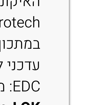
האיקונ
rotech
במתכון
עדכני ל
EDC: מנגנון