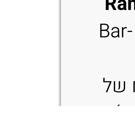
Ra
(יישום Bar-
 של
ק)
ור