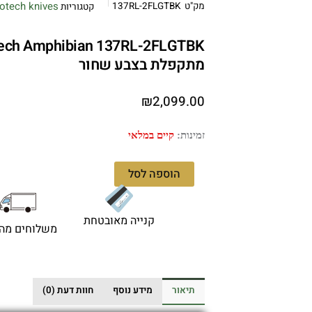
otech knives
מק"ט
137RL-2FLGTBK
קטגוריות
מתקפלת בצבע שחור
₪
2,099.00
כמות
זמינות:
קיים במלאי
של
Microtech
הוספה לסל
Amphibian
137RL-
2FLGTBK
קנייה מאובטחת
משלוחים מהי
–
סכין
מתקפלת
בצבע
תיאור
מידע נוסף
חוות דעת (0)
שחור