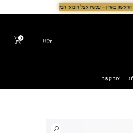
0
▾
HE
וג
צור קשר