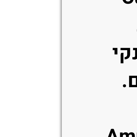
Sa נקי
.
Am