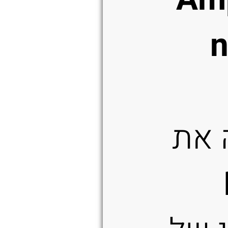
n
 את