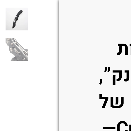
ת
ק”,
 של
Custom—