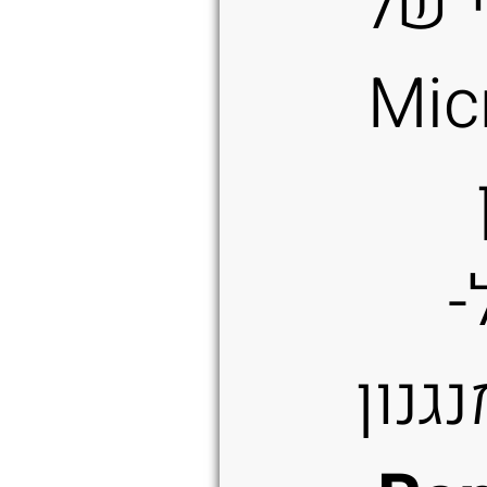
י של
Mic
-