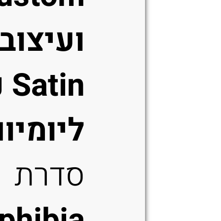
ועיצוב
tin
ליומיום
סדרת
phibia