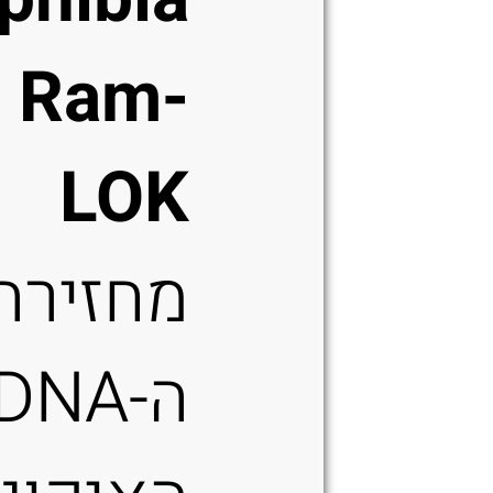
 Ram-
LOK
מחזירה
ה-DNA