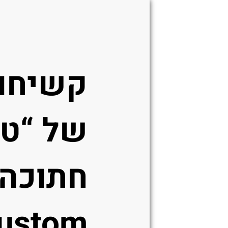
קשיחו
של “טנ
חתוכה