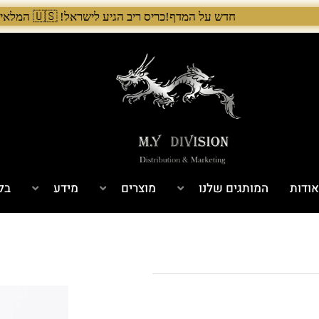
חדש על המדף!כריס ריב הגיע לישראל! 🇺🇸 המלאי הראשון בארץ – עכשיו אצל היבואן הבלעדי לרגל ההשקה, 5% הנחה על כל מוצרי Chris Reeve לזמן מוגבל. בנוסף, הגיע גם מלאי חדש של Benchmade ו־Microtech. לרכישה עכשיו›. >
ודות
המותגים שלנו
מוצרים
מידע
בל