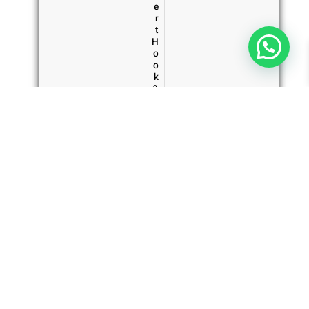
e
r
t
H
o
o
k
&
כמות
L
הוספה לסל
של
o
o
Tablet
p
Insert
P
Hook
T
&
1
0
Loop
2
PT1020
0
-
–
כ
כיסוי
י
לטאבלט
ס
גדול
ו
י
בצבע
ל
חאקי
ט