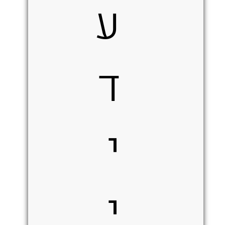
ע
ד
י
י