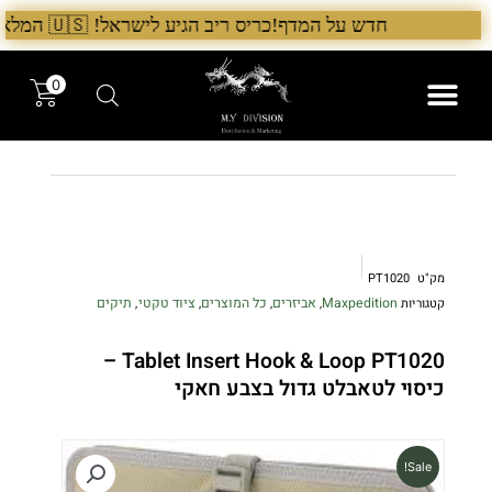
ילוג
חדש על המדף!כריס ריב הגיע לישראל! 🇺🇸 המלאי הראשון בארץ – עכשיו אצל היבואן הבלעדי לרגל ההשקה, 5% הנחה על כל מוצרי Chris Reeve לזמן מוגבל. בנוסף, הגיע גם מלאי חדש של Benchmade ו־Microtech. לרכישה עכשיו›. >
תוכן
0
המותגים שלנו
המוצרים שלנו
מק"ט
PT1020
Maxpedition
אביזרים
כל המוצרים
ציוד טקטי
תיקים
קטגוריות
,
,
,
,
Tablet Insert Hook & Loop PT1020 –
כיסוי לטאבלט גדול בצבע חאקי
Sale!