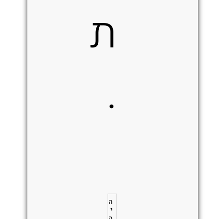
ת
.
ה
י
ה