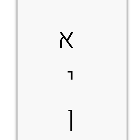
א
י
ן