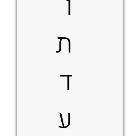
ו
ת
ד
ע