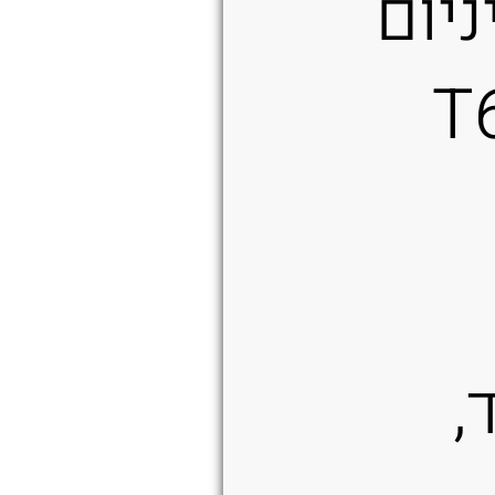
יום
6061-
,