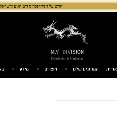
חדש על המדף!כריס ריב הגיע לישראל! 🇺🇸 המלאי הראשון בארץ – עכשיו אצל היבואן הבלעדי לרגל ההשקה, 5% הנחה על כל מוצרי Chris Reeve לזמן מוגבל. בנוסף, הגיע גם מלאי חדש של Benchmade ו־Microtech. לרכישה עכשיו›. >
אודות
המותגים שלנו
מוצרים
מידע
בלו