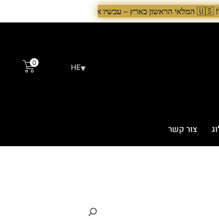
0
▾
HE
ג
צור קשר