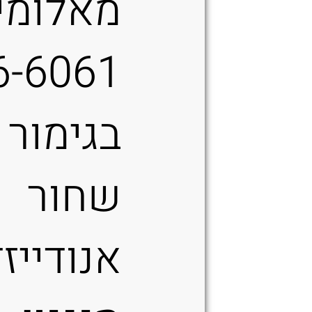
מאלומינ
T6
בגימור
שחור
אנודייזד