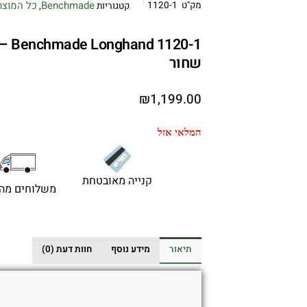
Benchmade
כל המוצר
מק"ט
1120-1
קטגוריות
,
20-1
שחור
₪
1,199.00
המלאי אזל
קנייה מאובטחת
משלוחים מהי
תיאור
מידע נוסף
חוות דעת (0)