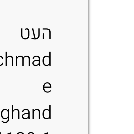
העט
chmad
e
nghand