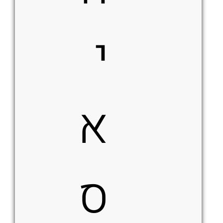
י
א
ס