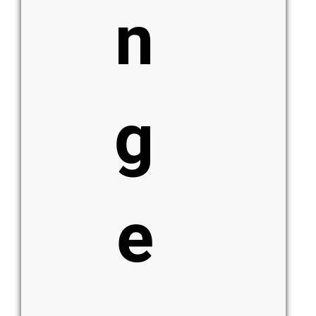
n
g
e