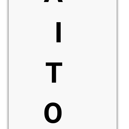
I
T
O