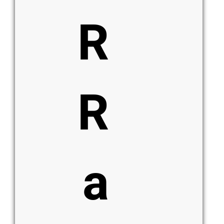
R
R
a