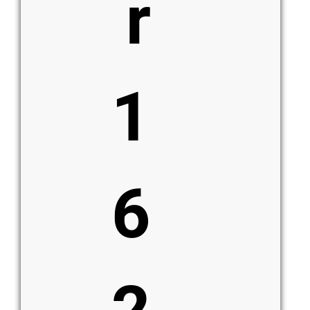
r
1
6