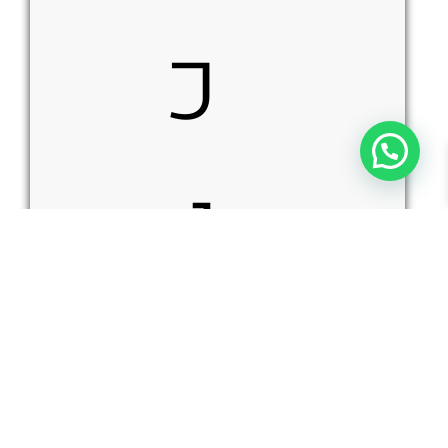
כ
י
כמות
הוספה לסל
של
AITOR
16200
ן
RANGER
-
סכין
קבועה
לשטח
בצבע
שחור