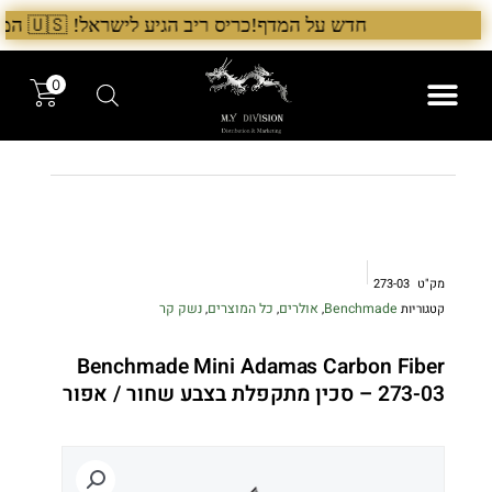
ילוג
חדש על המדף!כריס ריב הגיע לישראל! 🇺🇸 המלאי הראשון בארץ – עכשיו אצל היבואן הבלעדי לרגל ההשקה, 5% הנחה על כל מוצרי Chris Reeve לזמן מוגבל. בנוסף, הגיע גם מלאי חדש של Benchmade ו־Microtech. לרכישה עכשיו›. >
תוכן
0
המותגים שלנו
המוצרים שלנו
מק"ט
273-03
Benchmade
אולרים
כל המוצרים
נשק קר
קטגוריות
,
,
,
Benchmade Mini Adamas Carbon Fiber
273-03 – סכין מתקפלת בצבע שחור / אפור