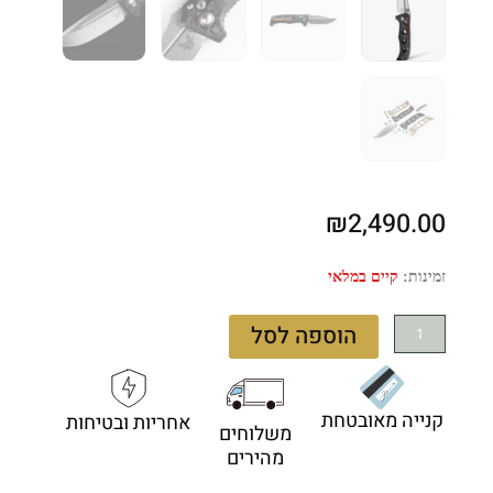
₪
2,490.00
כמות
זמינות:
קיים במלאי
של
Benchmade
הוספה לסל
Mini
Adamas
Carbon
קנייה מאובטחת
אחריות ובטיחות
Fiber
משלוחים
273-
מהירים
03
–