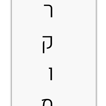
ר
ק
ו
מ