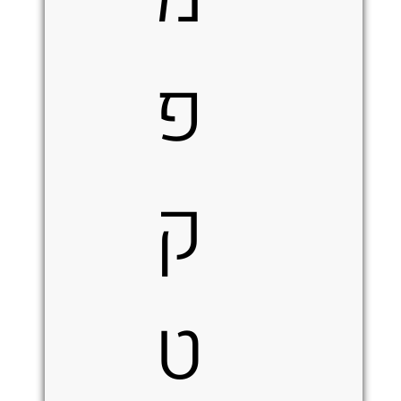
פ
ק
ט