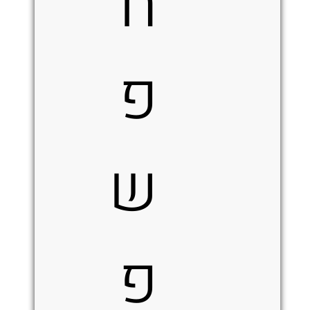
ח
פ
ש
פ