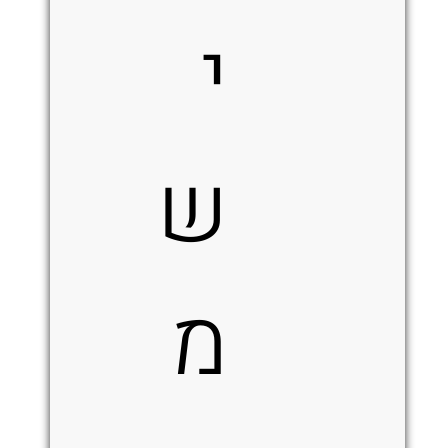
י
ש
מ