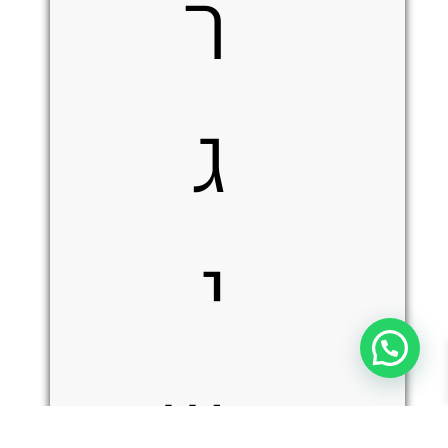
ר
ג
י
ש
כמות
הוספה לסל
של