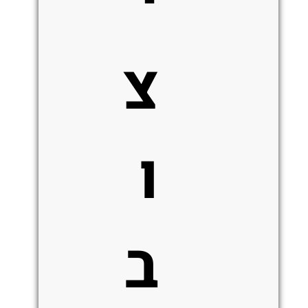
צ
ו
ב