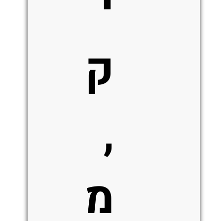
י
ק
,
מ