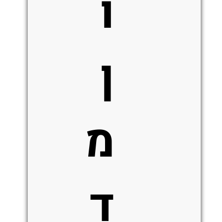
ו
ן
מ
ד