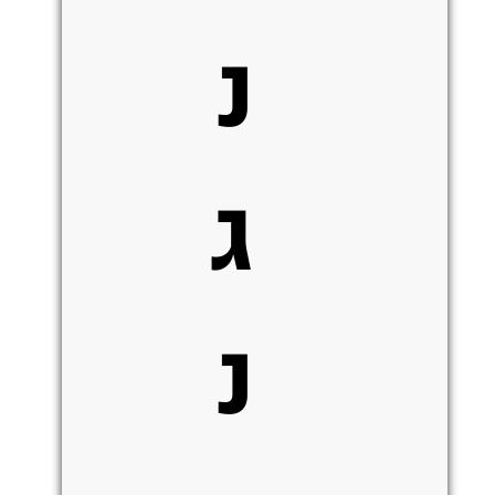
נ
ג
נ