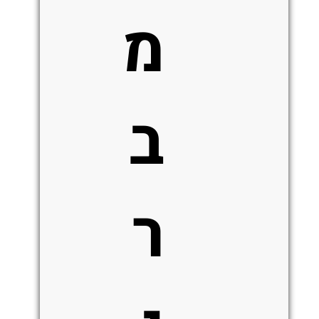
מ
ב
ר