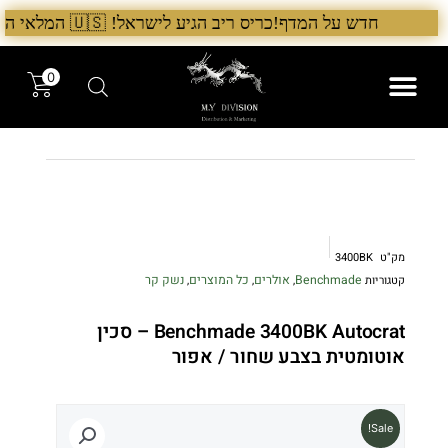
ילוג
חדש על המדף!כריס ריב הגיע לישראל! 🇺🇸 המלאי הראשון בארץ – עכשיו אצל היבואן הבלעדי לרגל ההשקה, 5% הנחה על כל מוצרי Chris Reeve לזמן מוגבל. בנוסף, הגיע גם מלאי חדש של Benchmade ו־Microtech. לרכישה עכשיו›. >
תוכן
0
המותגים שלנו
המוצרים שלנו
מק"ט
3400BK
Benchmade
אולרים
כל המוצרים
נשק קר
קטגוריות
,
,
,
Benchmade 3400BK Autocrat – סכין
אוטומטית בצבע שחור / אפור
Sale!