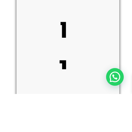
ו
י
ק
כמות
הוספה לסל
של
Benchmade
3400BK
Autocrat
–