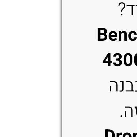
ד?
Ben
430
בנה
ה.
Dro