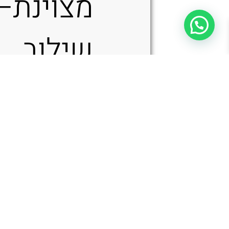
מצוינת—
שילוב
Benchmade CLA Auto 4300BK-02 – סכין אוטומטית בצבע ירוק / שחור
אידאלי ל
EDC
בישראל.
גימור
ck