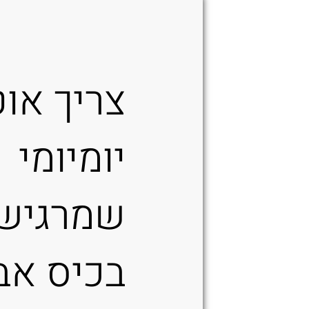
ירוק
/
שחור
צריך או
יומיומי
שמרגיש 
בכיס אב