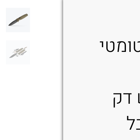
טומטי
דק
ל