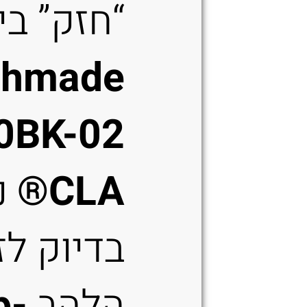
“חזק” בי
chmade
0BK-02
CLA®
נ
בדיוק לז
הלהב
p-