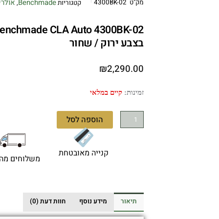
Benchmade
אולרי
מק"ט
4300BK-02
קטגוריות
,
בצבע ירוק / שחור
₪
2,290.00
כמות
זמינות:
קיים במלאי
של
Benchmade
הוספה לסל
CLA
Auto
4300BK-
קנייה מאובטחת
משלוחים מהי
02
–
סכין
אוטומטית
תיאור
מידע נוסף
חוות דעת (0)
בצבע