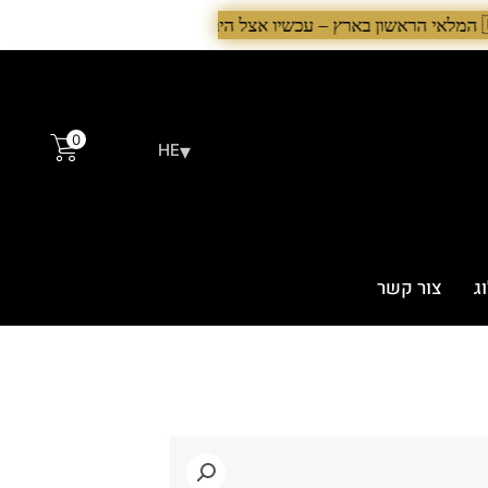
0
▾
HE
ג
צור קשר