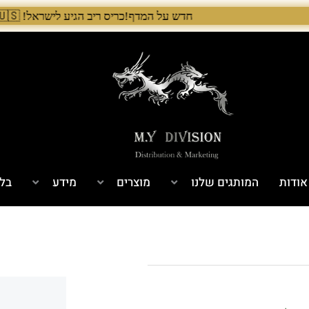
חדש על המדף!כריס ריב הגיע לישראל! 🇺🇸 המלאי הראשון בארץ – עכשיו אצל היבואן הבלעדי לרגל ההשקה, 5% הנחה על כל מוצרי Chris Reeve לזמן מוגבל. בנוסף, הגיע גם מלאי חדש של Benchmade ו־Microtech. לרכישה עכשיו›. >
אודות
המותגים שלנו
מוצרים
מידע
בלו