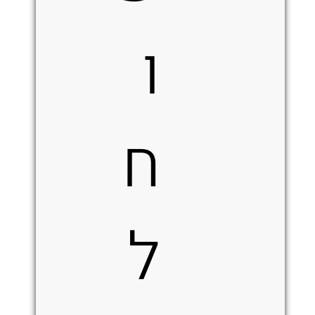
ו
ח
ל