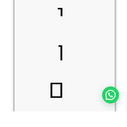
י
ו
ם
-
כמות
הוספה לסל
של
Benchmade