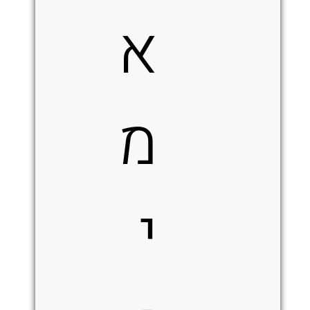
א
מ
י