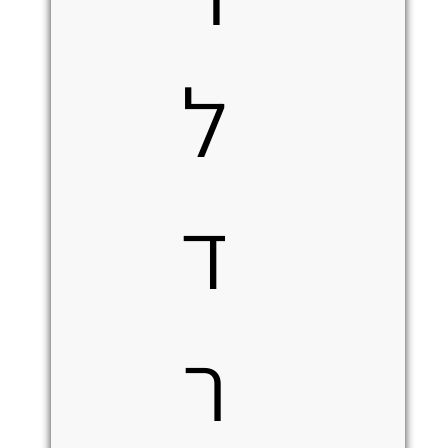
ל
ד
ר