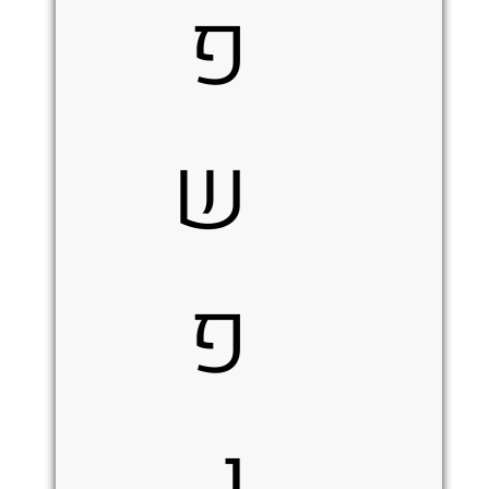
פ
ש
פ
ו