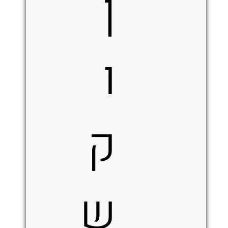
ן
ו
ק
ש