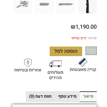
₪
1,190.00
כמות
זמינות:
קיים במלאי
של
Benchmade
הוספה לסל
Redoubt
430BK-
02
קנייה מאובטחת
אחריות ובטיחות
-
משלוחים
סכין
מהירים
מתקפלת
בצבע
שחור
תיאור
מידע נוסף
חוות דעת (0)