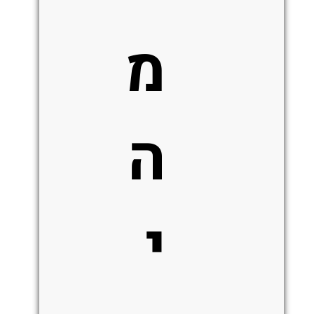
מ
ה
י