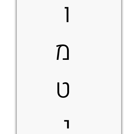
ו
מ
ט
י