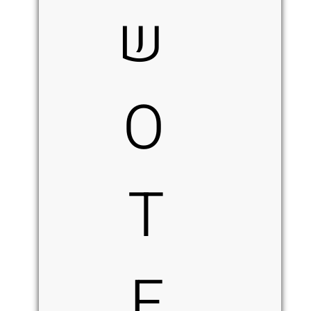
ש
O
T
F