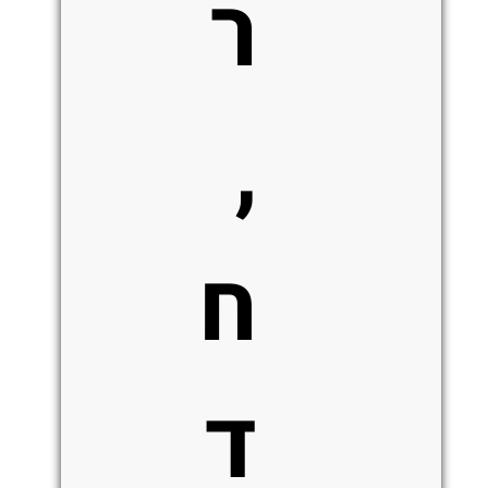
ר
,
ח
ד