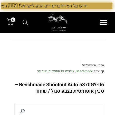
ילוג
חדש על המדף!כריס ריב הגיע לישראל! 🇺🇸 המלאי הראשון בארץ – עכשיו אצל היבואן הבלעדי לרגל ההשקה, 5% הנחה על כל מוצרי Chris Reeve לזמן מוגבל. בנוסף, הגיע גם מלאי חדש של Benchmade ו־Microtech. לרכישה עכשיו›. >
תוכן
0
המותגים שלנו
המוצרים שלנו
מק"ט
5370GY-06
Benchmade
אולרים
כל המוצרים
נשק קר
קטגוריות
,
,
,
Benchmade Shootout Auto 5370GY-06 –
סכין אוטומטית בצבע סגול / שחור