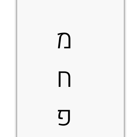
מ
ח
פ