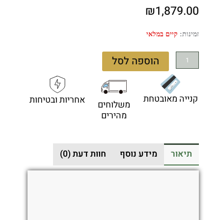
₪
1,879.00
כמות
זמינות:
קיים במלאי
של
Benchmade
הוספה לסל
Shootout
Auto
5370GY-
קנייה מאובטחת
אחריות ובטיחות
06
משלוחים
–
מהירים
סכין
אוטומטית
בצבע
תיאור
מידע נוסף
חוות דעת (0)
סגול
/
שחור