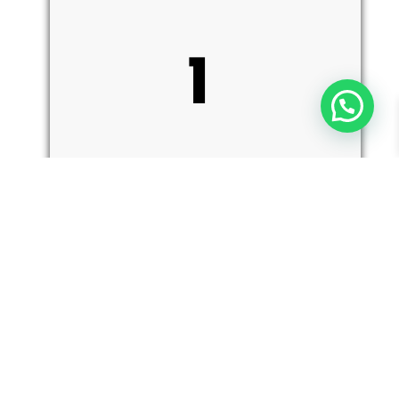
ו
ק
כמות
הוספה לסל
של
Benchmade
Shootout
Auto
ל
5370GY-
06
–
סכין
אוטומטית
בצבע
סגול