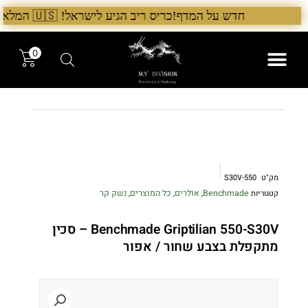
ילוג
חדש על המדף!כריס ריב הגיע לישראל! 🇺🇸 המלאי הראשון בארץ – עכשיו אצל היבואן הבלעדי לרגל ההשקה, 5% הנחה על כל מוצרי Chris Reeve לזמן מוגבל. בנוסף, הגיע גם מלאי חדש של Benchmade ו־Microtech. לרכישה עכשיו›. >
תוכן
0
המותגים שלנו
המוצרים שלנו
מק"ט
550-S30V
Benchmade
אולרים
כל המוצרים
נשק קר
קטגוריות
,
,
,
Benchmade Griptilian 550-S30V – סכין
מתקפלת בצבע שחור / אפור