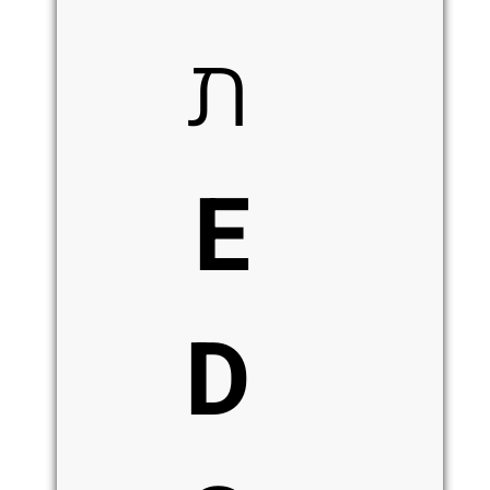
ת
E
D