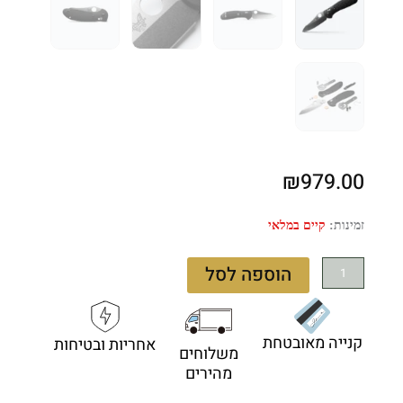
₪
979.00
כמות
זמינות:
קיים במלאי
של
Benchmade
הוספה לסל
Griptilian
550-
S30V
קנייה מאובטחת
אחריות ובטיחות
-
משלוחים
סכין
מהירים
מתקפלת
בצבע