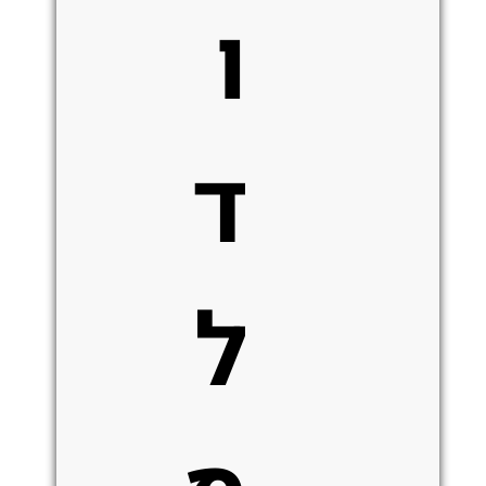
ו
ד
ל