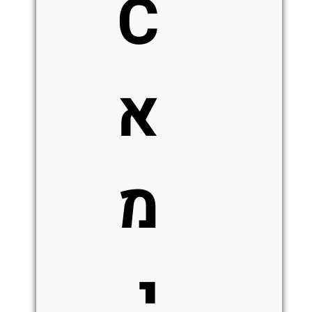
C
א
מ
י