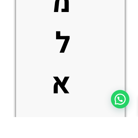
מ
ל
א
ש
כמות
הוספה לסל
של
Benchmade