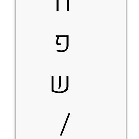
ח
פ
ש
/