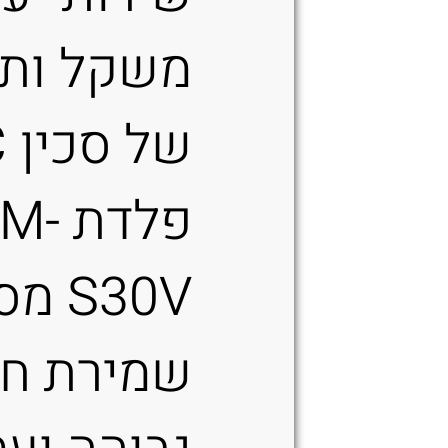
משקל ותפ
פלדת 
S30V
שמירת חו