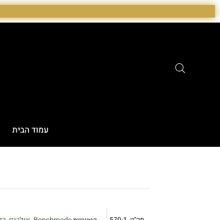
ילוג
תוכן
עמוד הבית
Benchmade
אולרים
כל
מק"ט
570-1