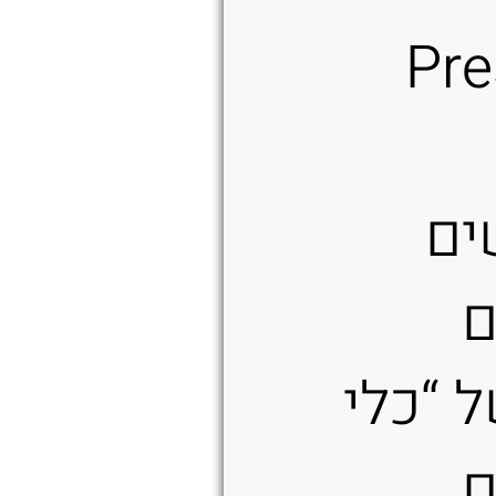
Pre
ים
 “כלי
ם