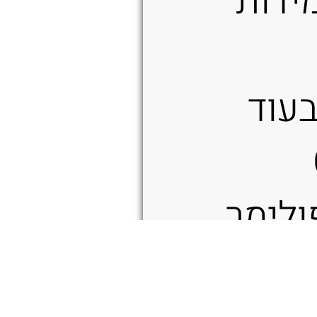
ידות
בעוד
 (פולימר