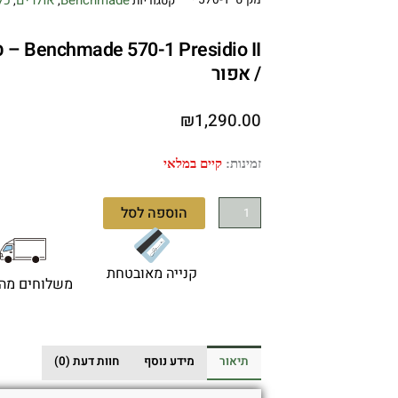
קטגוריות
,
,
dio II
/ אפור
₪
1,290.00
כמות
זמינות:
קיים במלאי
של
Benchmade
הוספה לסל
570-
1
Presidio
קנייה מאובטחת
משלוחים מהי
II
–
סכין
טקטית
תיאור
מידע נוסף
חוות דעת (0)
בצבע
שחור