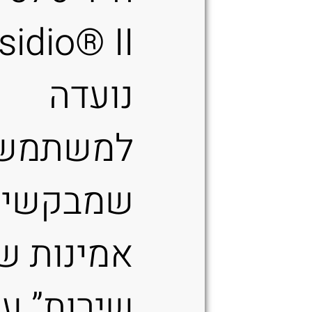
sidio® II
נועדה
למשתמש
שמבקשים
אמינות של
שירות” ע