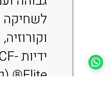
גבוהה ועמ
לשחיקה
וקורוזיה, 
ידיות CF-
Elite®
Benchmade 570-1 Presidio II – סכין טקטית בצבע שחור / אפור
מחוזק