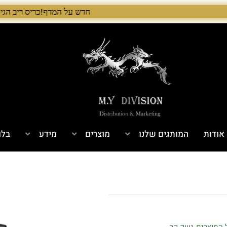
חדש על המדף!כריס ריב הגיע לישראל! 🇺🇸 המלאי הראשון בארץ – עכשיו אצל היבואן הבלעדי לרגל ההשקה, 5% הנחה על כל מוצרי Chris Reeve לזמן מוגבל. בנוסף, הגיע גם מלאי חדש של Benchmade ו־Microtech. לרכישה 
אודות
המותגים שלנו
מוצרים
מידע
בלו
 המוצרים
נשק קר