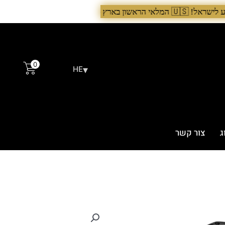
עכשיו›. >
0
▾
HE
ג
צור קשר