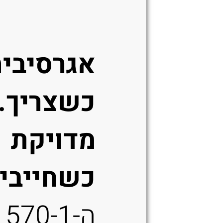
/
אפור
אגרסיבי
כשצריך.
מדויקת
כשחייבים
ה-570-1