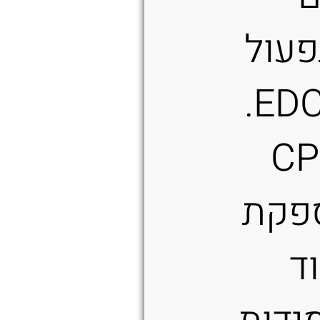
עול
של סכין EDC.
CPM-
 מספקת
ד