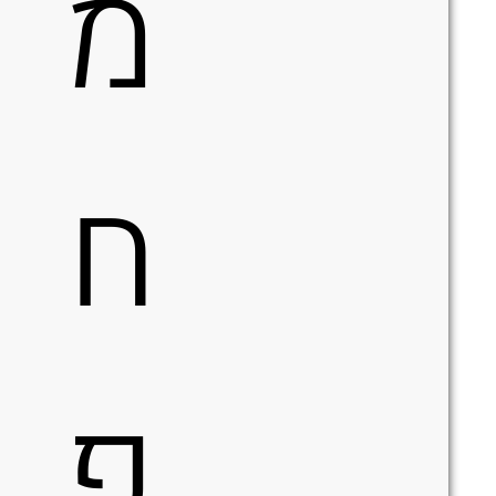
מ
ח
פ