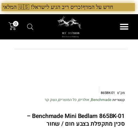
ילוג
חדש על המדף!כריס ריב הגיע לישראל! 🇺🇸 המלאי הראשון בארץ – עכשיו אצל היבואן הבלעדי לרגל ההשקה, 5% הנחה על כל מוצרי Chris Reeve לזמן מוגבל. בנוסף, הגיע גם מלאי חדש של Benchmade ו־Microtech. לרכישה עכשיו›. >
תוכן
0
המותגים שלנו
המוצרים שלנו
מק"ט
865BK-01
Benchmade
אולרים
כל המוצרים
נשק קר
קטגוריות
,
,
,
Benchmade Mini Bedlam 865BK-01 –
סכין מתקפלת בצבע חום / שחור