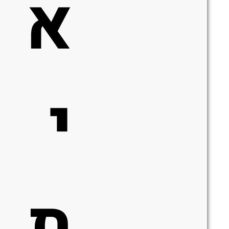
א
י
ת