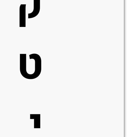
ק
ט
י