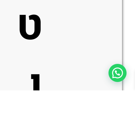
ט
ו
כמות
הוספה לסל
של
Benchmade
Mini
Bedlam
865BK-
01