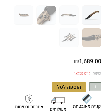
₪
1,689.00
כמות
זמינות:
קיים במלאי
של
Benchmade
הוספה לסל
Mini
Bedlam
865BK-
קנייה מאובטחת
אחריות ובטיחות
01
משלוחים
-