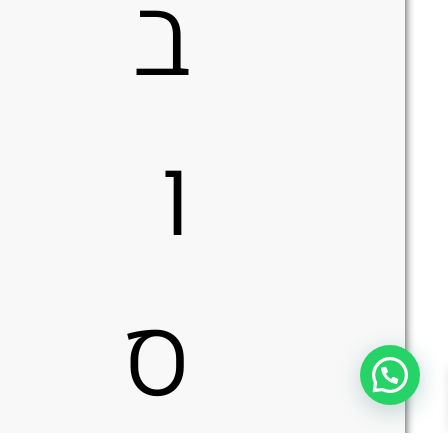
ב
ו
ס
כמות