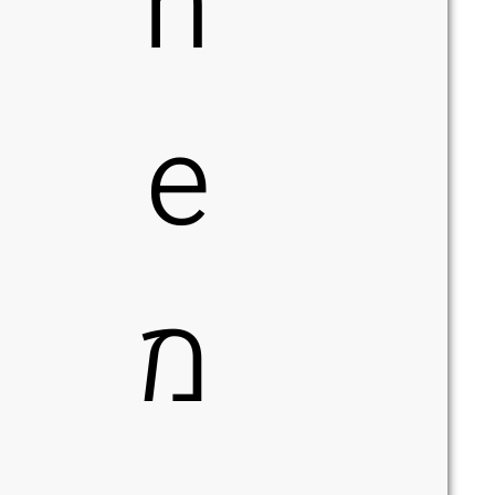
n
e
מ