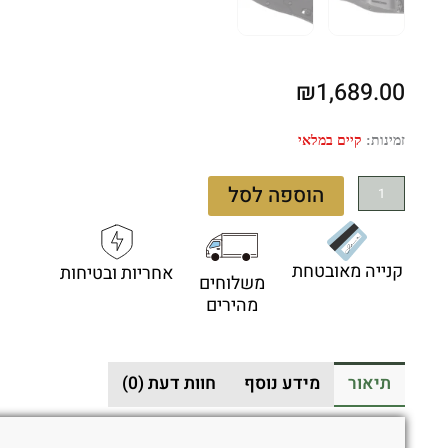
₪
1,689.00
כמות
זמינות:
קיים במלאי
של
Benchmade
הוספה לסל
940CN-
2504
Osborne
קנייה מאובטחת
אחריות ובטיחות
Aluminium
משלוחים
Cranberry
מהירים
Cerakote
Limited
Edition
תיאור
מידע נוסף
חוות דעת (0)
-
סכין
מתקפלת
במהדורה