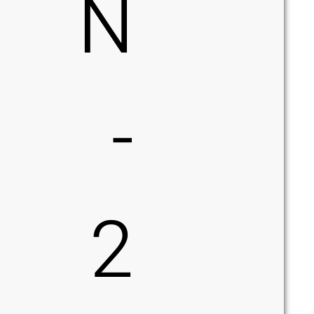
N
-
2