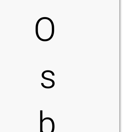
O
s
b