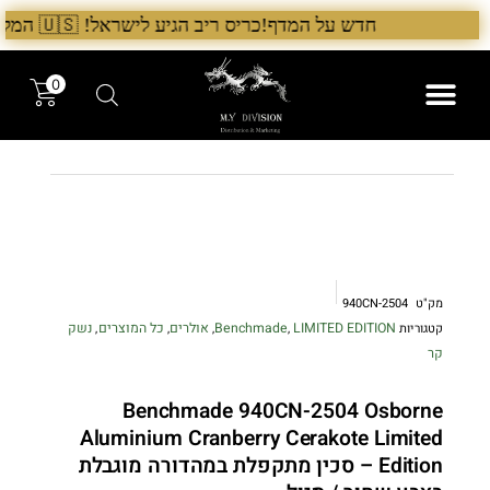
ילוג
חדש על המדף!כריס ריב הגיע לישראל! 🇺🇸 המלאי הראשון בארץ – עכשיו אצל היבואן הבלעדי לרגל ההשקה, 5% הנחה על כל מוצרי Chris Reeve לזמן מוגבל. בנוסף, הגיע גם מלאי חדש של Benchmade ו־Microtech. לרכישה עכשיו›. >
תוכן
0
המותגים שלנו
המוצרים שלנו
מק"ט
940CN-2504
LIMITED EDITION
Benchmade
אולרים
כל המוצרים
נשק
קטגוריות
,
,
,
,
קר
Benchmade 940CN-2504 Osborne
Aluminium Cranberry Cerakote Limited
Edition – סכין מתקפלת במהדורה מוגבלת