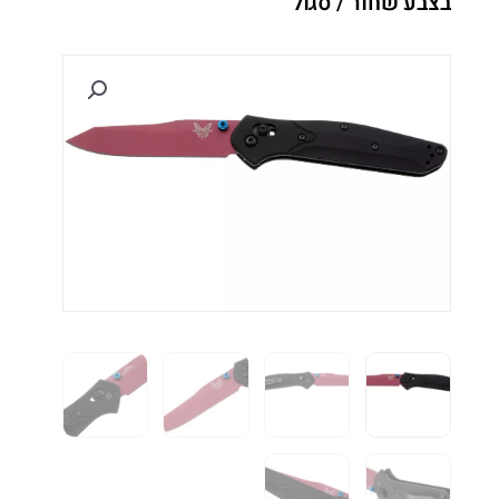
בצבע שחור / סגול