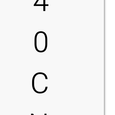
4
0
C