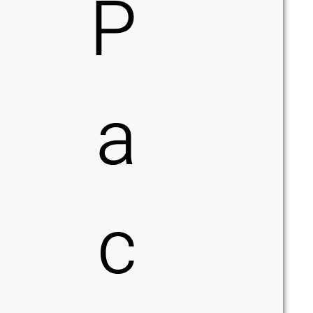
P
a
c