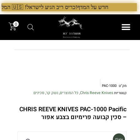
ילוג
חדש על המדף!כריס ריב הגיע לישראל! 🇺🇸 המלאי הראשון בארץ – עכשיו אצל היבואן הבלעדי לרגל ההשקה, 5% הנחה על כל מוצרי Chris Reeve לזמן מוגבל. בנוסף, הגיע גם מלאי חדש של Benchmade ו־Microtech. לרכישה עכשיו›. >
תוכן
0
המותגים שלנו
המוצרים שלנו
מק"ט
PAC-1000
Chris Reeve Knives
כל המוצרים
נשק קר
סכינים
קטגוריות
,
,
,
CHRIS REEVE KNIVES PAC-1000 Pacific
– סכין קבועה פרימיום בצבע אפור
Sale!