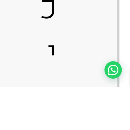
כ
י
נ
כמות
הוספה לסל
של
CHRIS
REEVE
KNIVES
PAC-
1000