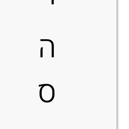
י
ה
ס