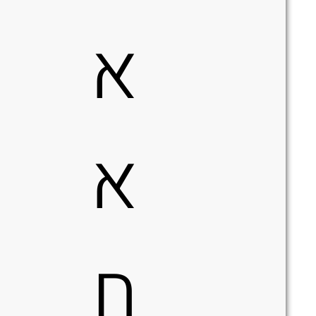
א
א
ח