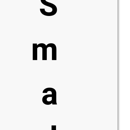
S
m
a