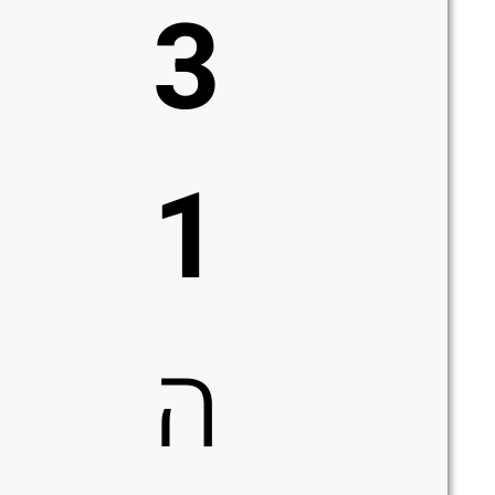
3
1
ה