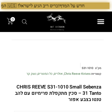
ילוג
חדש על המדף!כריס ריב הגיע לישראל! 🇺🇸 המלאי הראשון בארץ – עכשיו אצל היבואן הבלעדי לרגל ההשקה, 5% הנחה על כל מוצרי Chris Reeve לזמן מוגבל. בנוסף, הגיע גם מלאי חדש של Benchmade ו־Microtech. לרכישה עכשיו›. >
תוכן
0
המותגים שלנו
המוצרים שלנו
מק"ט
S31-1010
Chris Reeve Knives
אולרים
כל המוצרים
נשק קר
קטגוריות
,
,
,
CHRIS REEVE S31-1010 Small Sebenza
31 Tanto – סכין מתקפלת פרימיום עם להב
טנטו בצבע אפור