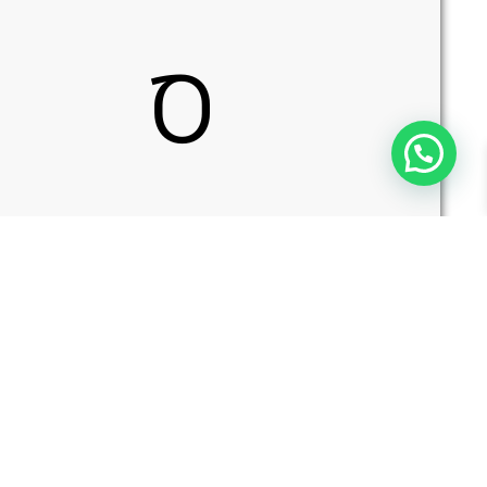
ס
כ
י