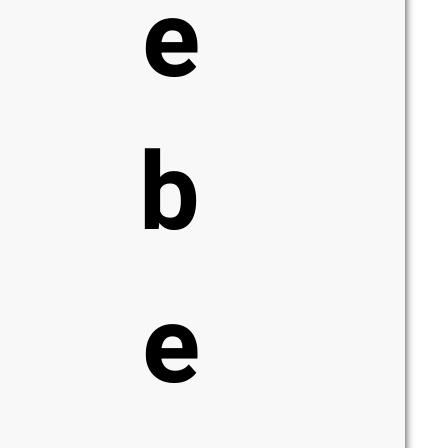
e
b
e