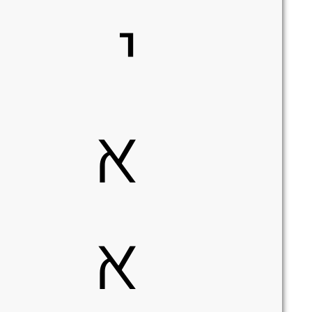
י
א
א