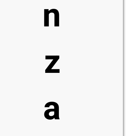
n
z
a