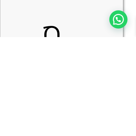
ס
ה
ה