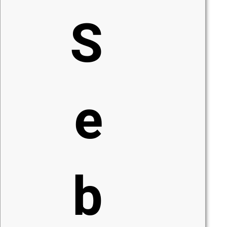
S
e
b