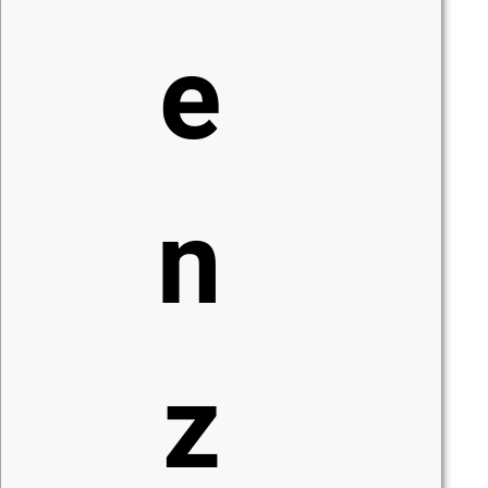
e
n
z