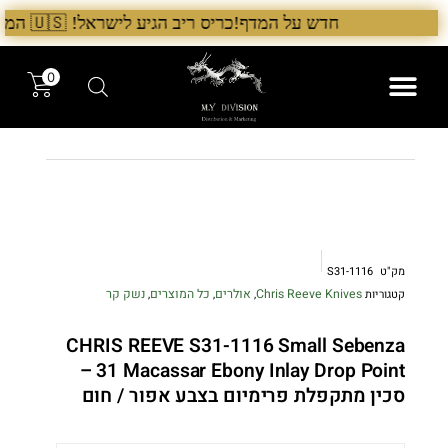
ילוג
חדש על המדף!כריס ריב הגיע לישראל! 🇺🇸 המלאי הראשון בארץ – עכשיו אצל היבואן הבלעדי לרגל ההשקה, 5% הנחה על כל מוצרי Chris Reeve לזמן מוגבל. בנוסף, הגיע גם מלאי חדש של Benchmade ו־Microtech. לרכישה עכשיו›. >
תוכן
0
המותגים שלנו
המוצרים שלנו
מק"ט
S31-1116
Chris Reeve Knives
אולרים
כל המוצרים
נשק קר
קטגוריות
,
,
,
CHRIS REEVE S31-1116 Small Sebenza
31 Macassar Ebony Inlay Drop Point –
סכין מתקפלת פרימיום בצבע אפור / חום