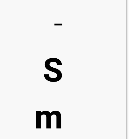
-
S
m