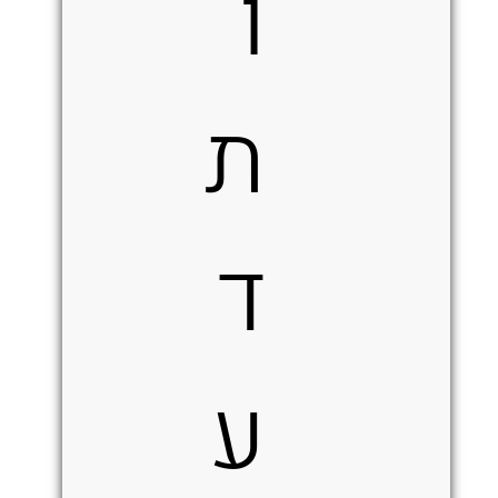
ו
ת
ד
ע