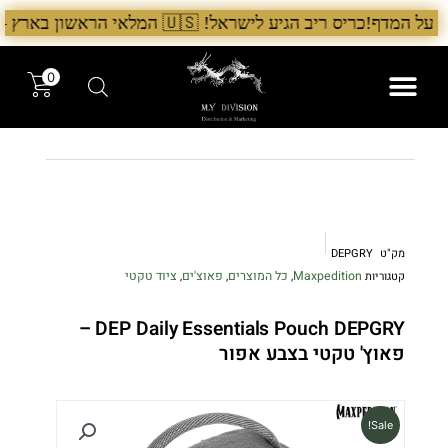
ילוג
ון בארץ – עכשיו אצל היבואן הבלעדי לרגל ההשקה, 5% הנחה על כל מוצרי Chris Reeve לזמן מוגבל. בנוסף, הגיע גם מלאי חדש של Benchmade ו־Microtech. לרכישה עכשיו›. >
תוכן
0
המותגים שלנו
המוצרים שלנו
מק"ט
DEPGRY
Maxpedition
כל המוצרים
פאוצ'ים
ציוד טקטי
קטגוריות
,
,
,
DEP Daily Essentials Pouch DEPGRY –
פאוץ' טקטי בצבע אפור
Sale!