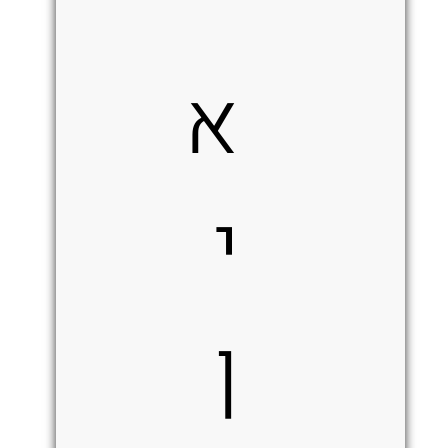
א
י
ן