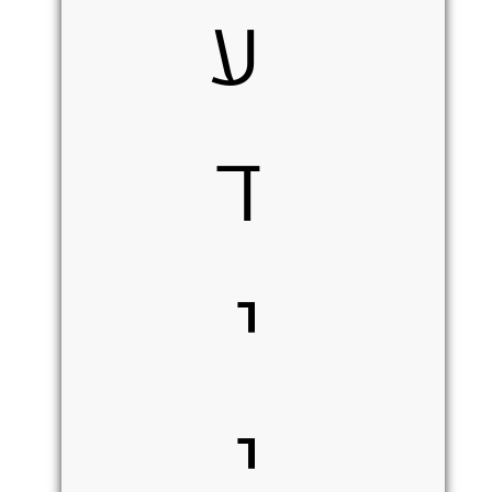
ע
ד
י
י