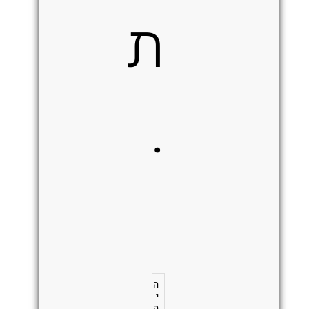
ת
.
ה
י
ה