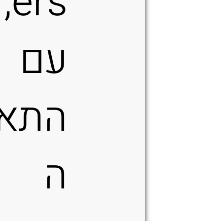
ers,
עם
התא
ה