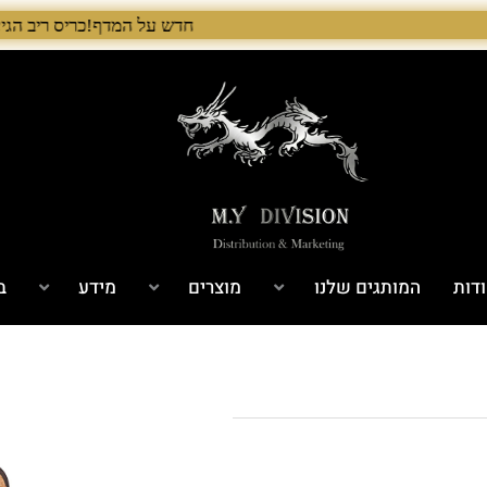
חדש על המדף!כריס ריב הגיע לישראל! 🇺🇸 המלאי הראשון בארץ – עכשיו אצל היבואן הבלעדי לרגל ההשקה, 5% הנחה על כל מוצרי Chris Reeve לזמן מוגבל. בנוסף, הגיע גם מלאי חדש של Benchmade ו־Microtech. לרכישה עכ
דות
המותגים שלנו
מוצרים
מידע
ב