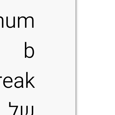
hum
b
reak
של