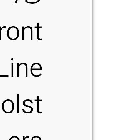
ront
Line
olst