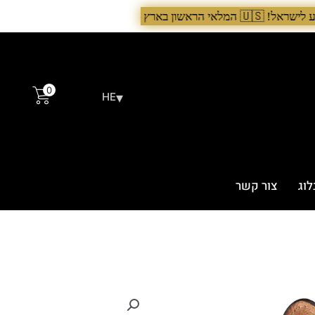
שיו›. >
0
▾
HE
לוג
צור קשר