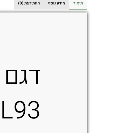
עם
תיאור
מידע נוסף
חוות דעת (0)
Thumb
Break
בצבע
חום
ל־Smith
&
Wesson
M&P,צד
דגם
ימין
FL93