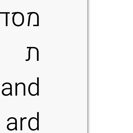
מסד
ת
tand
ard