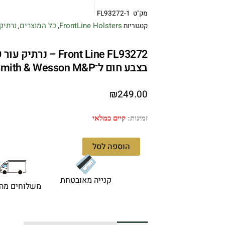
מק"ט
FL93272-1
FrontLine Holsters
כל המוצרים
נרתיק
קטגוריות
,
,
בצבע חום ל־Smith & Wesson M&P,צד ימין
₪
249.00
כמות
זמינות:
קיים במלאי
של
Front
הוספה לסל
Line
FL93272
–
קנייה מאובטחת
משלוחים מהי
נרתיק
עור
פנימי