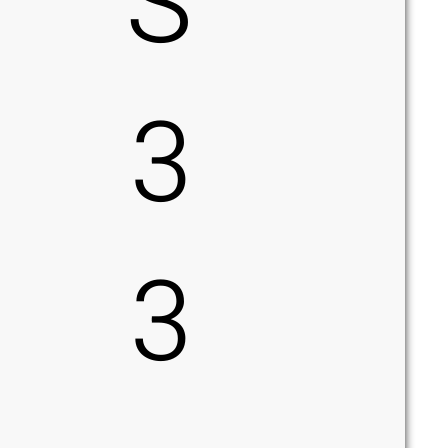
S
3
3