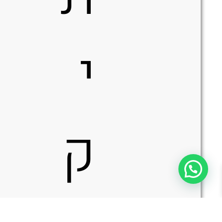
י
ק
כמות
הוספה לסל
של