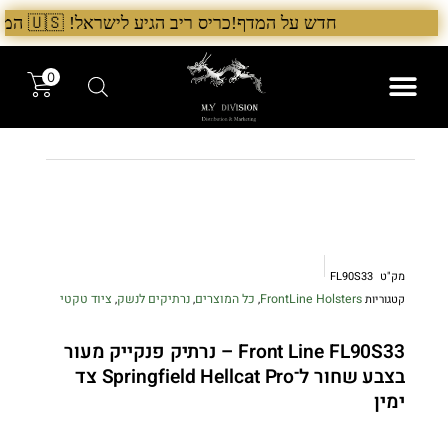
ילוג
חדש על המדף!כריס ריב הגיע לישראל! 🇺🇸 המלאי הראשון בארץ – עכשיו אצל היבואן הבלעדי לרגל ההשקה, 5% הנחה על כל מוצרי Chris Reeve לזמן מוגבל. בנוסף, הגיע גם מלאי חדש של Benchmade ו־Microtech. לרכישה עכשיו›. >
תוכן
0
המותגים שלנו
המוצרים שלנו
מק"ט
FL90S33
FrontLine Holsters
כל המוצרים
נרתיקים לנשק
ציוד טקטי
קטגוריות
,
,
,
Front Line FL90S33 – נרתיק פנקייק מעור
בצבע שחור ל־Springfield Hellcat Pro צד
ימין