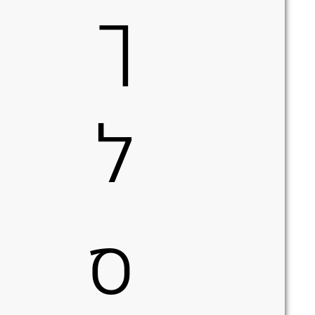
ך
ל
ס