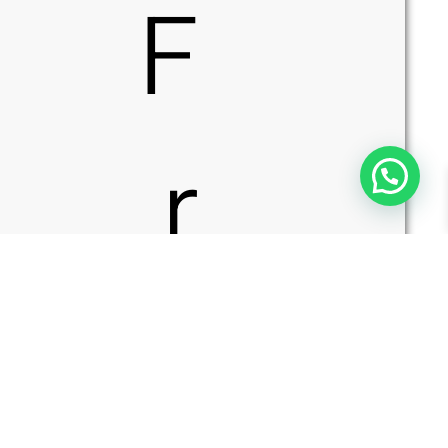
F
r
כמות
הוספה לסל
של
Front
o
Line
NG3218
–
נרתיק
פנימי
עם
קליפס