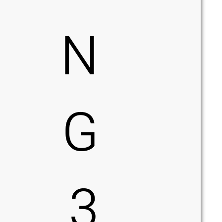
N
G
3