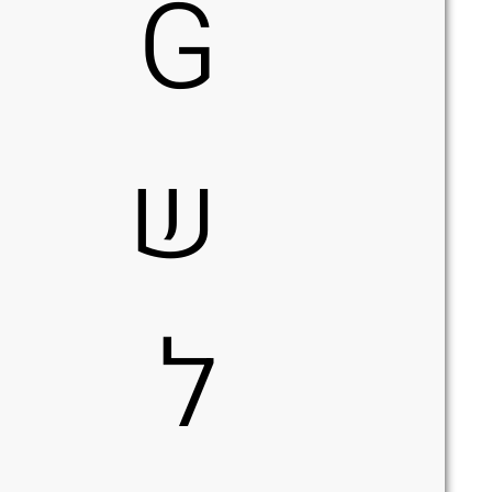
G
ש
ל