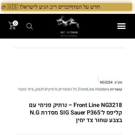
ילוג
חדש על המדף!כריס ריב הגיע לישראל! 🇺🇸 המלאי הראשון בארץ – עכשיו אצל היבואן הבלעדי לרגל ההשקה, 5% הנחה על כל מוצרי Chris Reeve לזמן מוגבל. בנוסף, הגיע גם מלאי חדש של Benchmade ו־Microtech. לרכישה עכשיו›. >
תוכן
0
המותגים שלנו
המוצרים שלנו
מק"ט
NG32S4
FrontLine Holsters
כל המוצרים
נרתיקים לנשק
ציוד טקטי
קטגוריות
,
,
,
Front Line NG3218 – נרתיק פנימי עם
קליפס ל־SIG Sauer P365 מסדרת N.G
בצבע שחור צד ימין