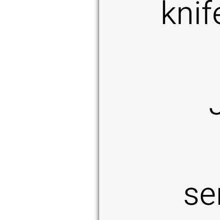
knif
se