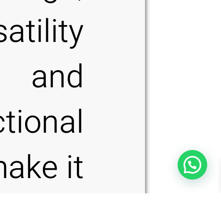
atility
and
tional
make it
apable