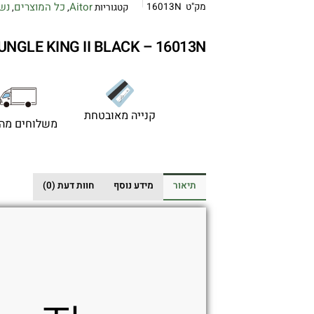
Aitor
כל המוצרים
נש
מק"ט
16013N
קטגוריות
,
,
UNGLE KING II BLACK – 16013N
קנייה מאובטחת
משלוחים מהי
תיאור
מידע נוסף
חוות דעת (0)