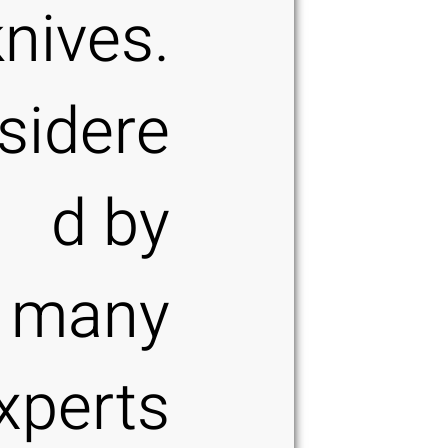
knives.
sidere
d by
many
xperts