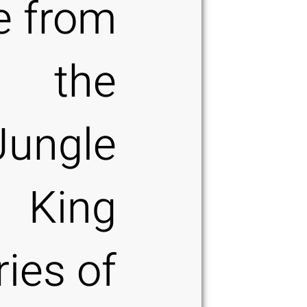
e from
the
Jungle
King
ries of