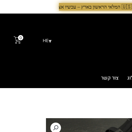
0
▾
HE
וג
צור קשר