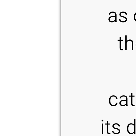
as 
th
cat
its 