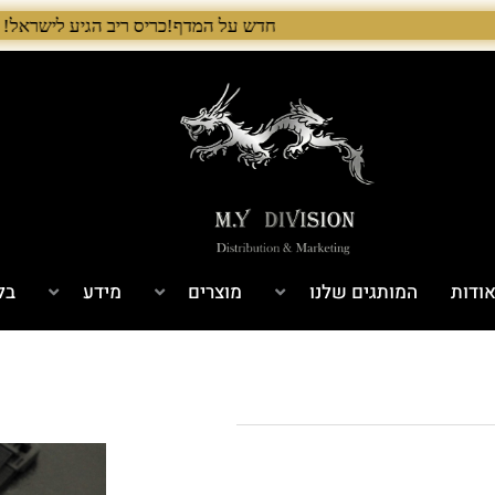
חדש על המדף!כריס ריב הגיע לישראל! 🇺🇸 המלאי הראשון בארץ – עכשיו אצל היבואן הבלעדי לרגל ההשקה, 5% הנחה על כל מוצרי Chris Reeve לזמן מוגבל. בנוסף, הגיע גם מלאי חדש של Benchmade ו־Microtech. לרכישה עכשיו›. >
ודות
המותגים שלנו
מוצרים
מידע
בל