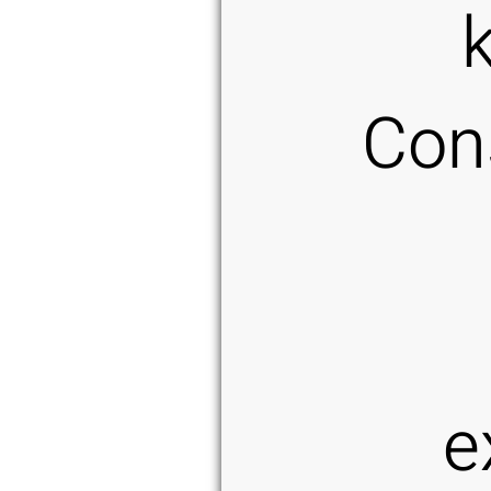
Con
e