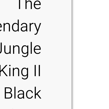
The
endary
Jungle
King II
Black