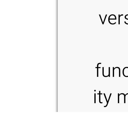
vers
func
ity 
c