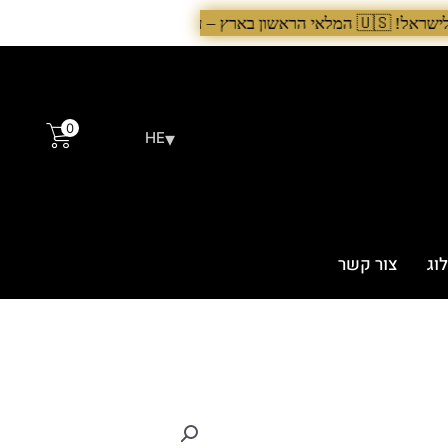
0
▾
HE
וג
צור קשר