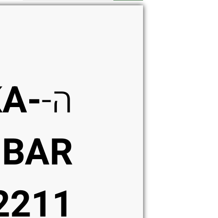
קומנדו
קבועה
בצבע
שחור
ה-
KA-
BAR
2211