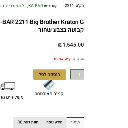
KA-BAR
כל המוצרים
נש
מק"ט
2211
קטגוריות
,
,
קבועה בצבע שחור
₪
1,545.00
כמות
זמינות:
קיים במלאי
של
KA-
הוספה לסל
BAR
2211
Big
קנייה מאובטחת
משלוחים מהי
Brother
Kraton
G
-
תיאור
מידע נוסף
חוות דעת (0)
סכין