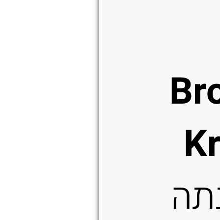
Br
K
תה