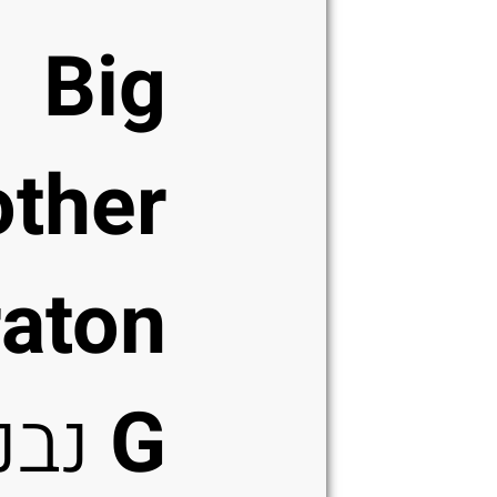
Big
other
raton
G
נבנ