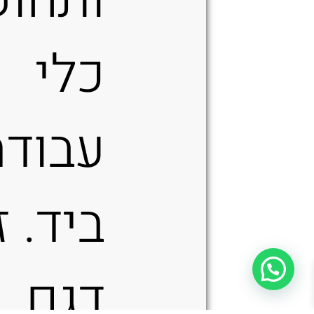
ותחו
כלי
עבודה
ביד. ז
דגם