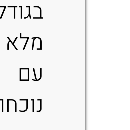
בגודל
מלא 
עם
נוכחו