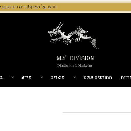
חדש על המדף!כריס ריב הגיע לישראל! 🇺🇸 המלאי הראשון בארץ – עכשיו אצל היבואן הבלעדי לרגל ההשקה, 5% הנחה על כל מוצרי Chris Reeve לזמן מוגבל. בנוסף, הגיע גם מלאי חדש של Benchmade ו־Microtech. לרכישה עכשיו›. >
ודות
המותגים שלנו
מוצרים
מידע
בל