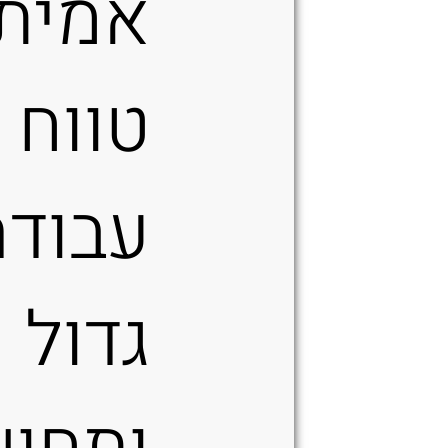
אמיתי
טווח
עבודה
גדול