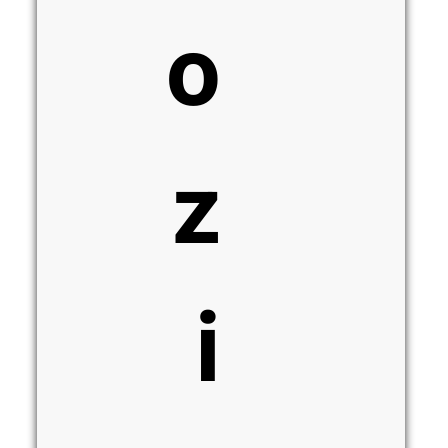
o
z
i