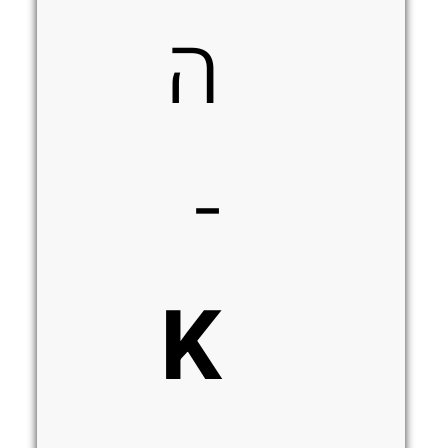
ה
-
K