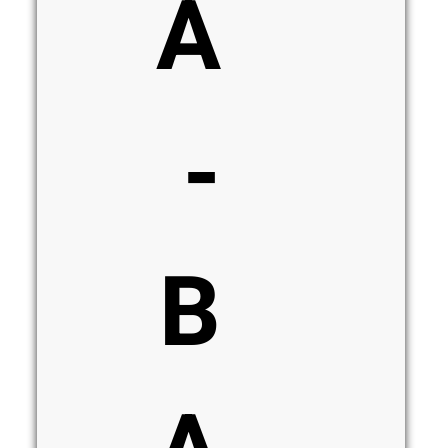
A
-
B