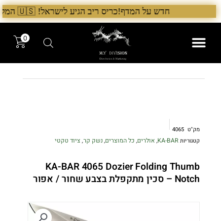
ילוג
חדש על המדף!כריס ריב הגיע לישראל! 🇺🇸 המלאי הראשון בארץ – עכשיו אצל היבואן הבלעדי לרגל ההשקה, 5% הנחה על כל מוצרי Chris Reeve לזמן מוגבל. בנוסף, הגיע גם מלאי חדש של Benchmade ו־Microtech. לרכישה עכשיו›. >
תוכן
0
המותגים שלנו
המוצרים שלנו
מק"ט
4065
KA-BAR
אולרים
כל המוצרים
נשק קר
ציוד טקטי
קטגוריות
,
,
,
,
KA-BAR 4065 Dozier Folding Thumb
Notch – סכין מתקפלת בצבע שחור / אפור