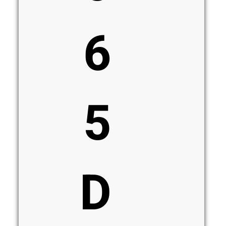
6
5
D