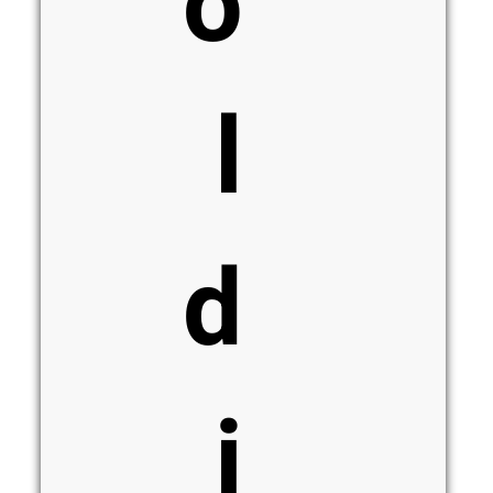
o
l
d
i