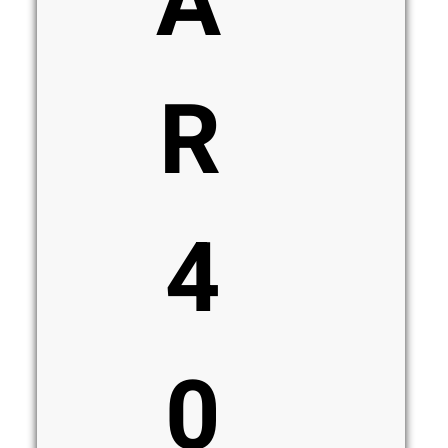
A
R
4
0