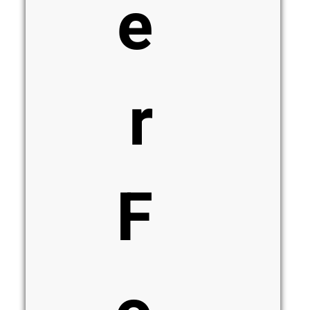
e
r
F