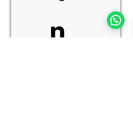
n
g
T