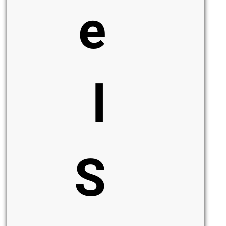
e
l
S