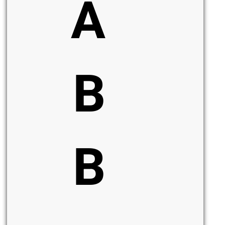
A
B
B