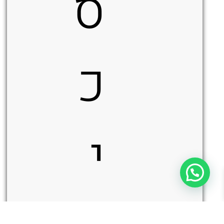
ס
כ
י