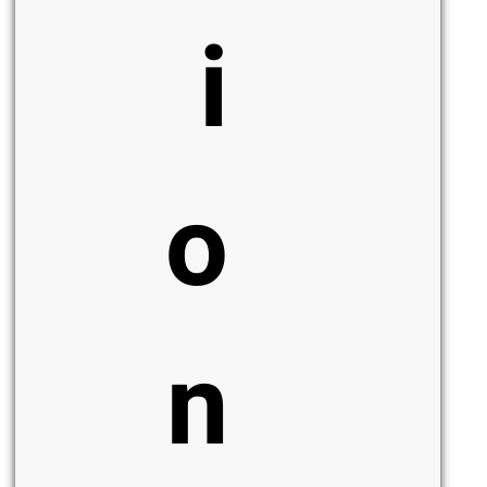
i
o
n