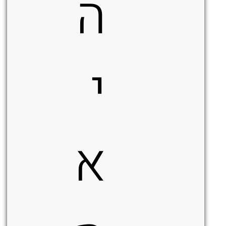
ה
י
א