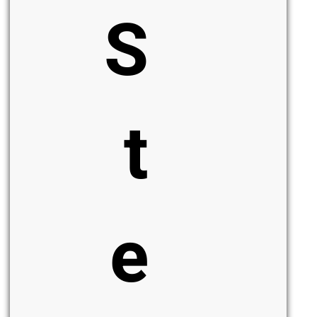
S
t
e