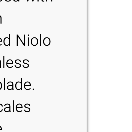
n
ed Niolo
nless
blade.
cales
e