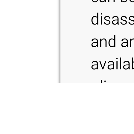
disas
and a
availa
olive 
Santo
and Mi