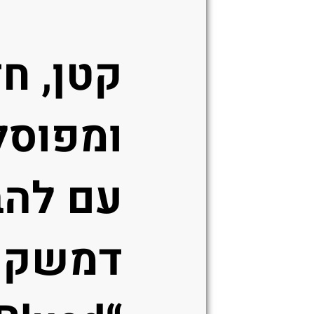
קטן, ח
ומפוסל
עם להב
דמשקו