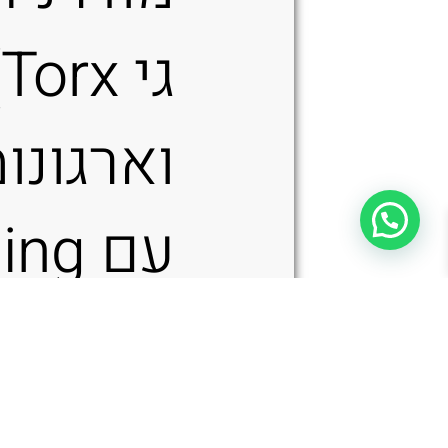
ג
וארגונו
עם ng
מחושב
לשליטה