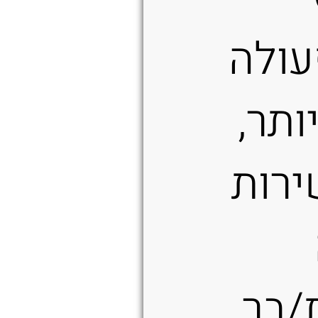
עולה
ותר,
ירות
/בר