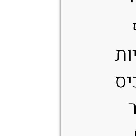
ות
יס
ר