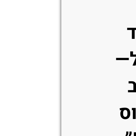
ד
—
ס