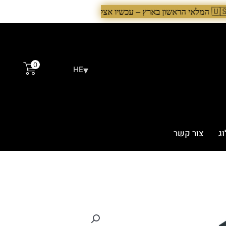
0
▾
HE
ג
צור קשר