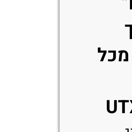
“Blued”
 מכל
UT