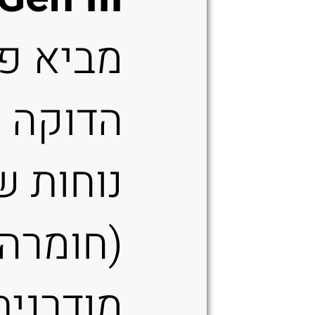
מביא פ
הדוקה י
נוחות ש
(חומרה
מודרנית