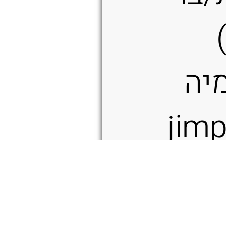
י Torx)
מיה
jimpi
 גם