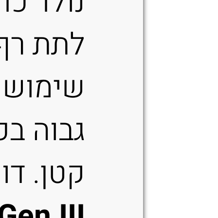
נולד כדי
לתת רף
שימושי
גבוה בכ
קטן. דו
Gen III