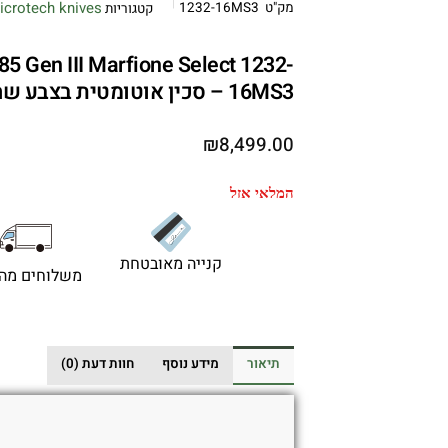
icrotech knives
מק"ט
1232-16MS3
קטגוריות
5 Gen III Marfione Select 1232-
16MS3 – סכין אוטומטית בצבע שחור / סגול דמסקוס
₪
8,499.00
המלאי אזל
קנייה מאובטחת
משלוחים מהי
תיאור
מידע נוסף
חוות דעת (0)