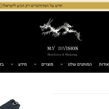
חדש על המדף!כריס ריב הגיע לישראל! 🇺🇸 המלאי הראשון בארץ – עכשיו אצל היבואן הבלעדי לרגל ההשקה, 5% הנחה על כל מוצרי Chris Reeve לזמן מוגבל. בנוסף, הגיע גם מלאי חדש של Benchmade ו־Microtech. לרכישה עכשיו›. >
אודות
המותגים שלנו
מוצרים
מידע
בלו