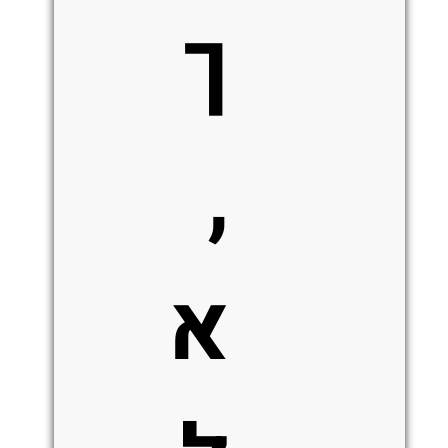
ך
,
א