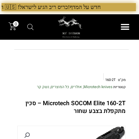
ילוג
חדש על המדף!כריס ריב הגיע לישראל! 🇺🇸 המלאי הראשון בארץ – עכשיו אצל היבואן הבלעדי לרגל ההשקה, 5% הנחה על כל מוצרי Chris Reeve לזמן מוגבל. בנוסף, הגיע גם מלאי חדש של Benchmade ו־Microtech. לרכישה עכשיו›. >
תוכן
0
המותגים שלנו
המוצרים שלנו
מק"ט
160-2T
Microtech knives
אולרים
כל המוצרים
נשק קר
קטגוריות
,
,
,
Microtech SOCOM Elite 160-2T – סכין
מתקפלת בצבע שחור