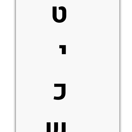
ט
י
כ
ש