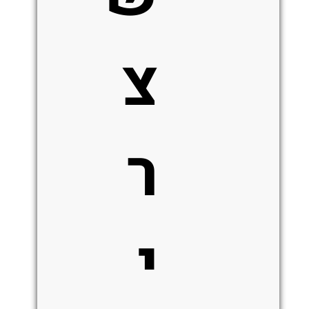
צ
ר
י