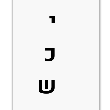
י
כ
ש