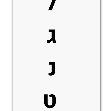
ל
ג
נ
ט