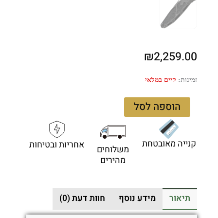
₪
2,259.00
כמות
זמינות:
קיים במלאי
של
Microtech
הוספה לסל
SOCOM
Elite
160-
קנייה מאובטחת
אחריות ובטיחות
2T
משלוחים
–
מהירים
סכין
מתקפלת
בצבע
תיאור
מידע נוסף
חוות דעת (0)
שחור