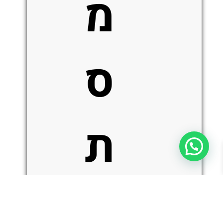
מ
ס
ת
כמות
כ
הוספה לסל
של
Microtech
SOCOM