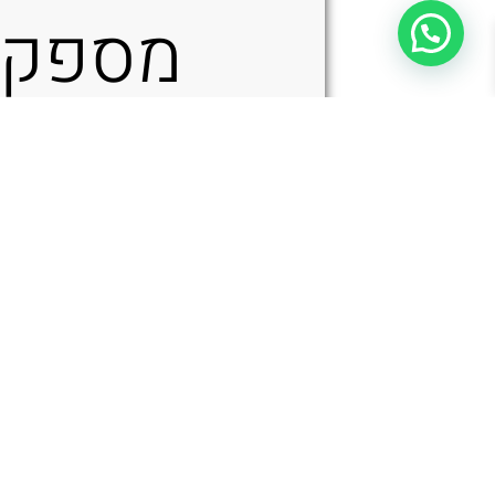
מספק
נעילה
Microtech MSI Ram-LOK 210-10APFLGTBK – סכין מתקפלת בצבע ש
רוחבית
עוצמת
עם