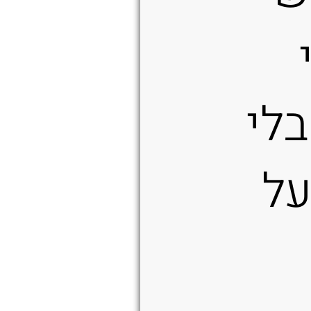
לי
על