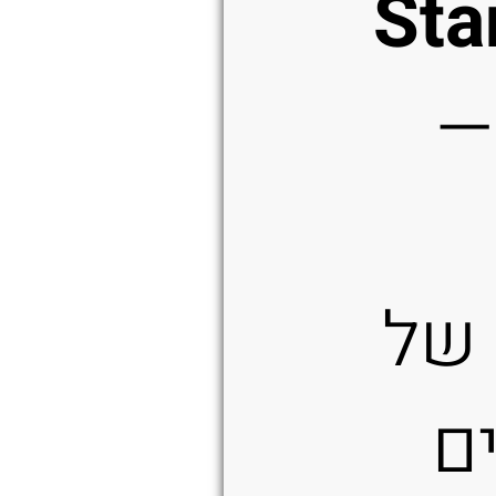
Sta
—
של
ם