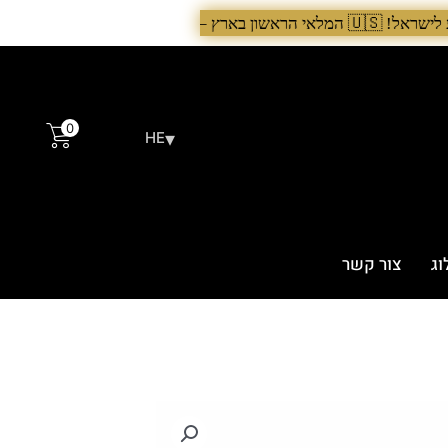
 >
0
▾
HE
וג
צור קשר