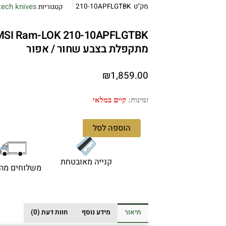
tech knives
מק"ט
210-10APFLGTBK
קטגוריות
מתקפלת בצבע שחור / אפור
₪
1,859.00
כמות
זמינות:
קיים במלאי
של
Microtech
הוספה לסל
MSI
Ram-
LOK
קנייה מאובטחת
משלוחים מהי
210-
10APFLGTBK
–
סכין
תיאור
מידע נוסף
חוות דעת (0)
מתקפלת