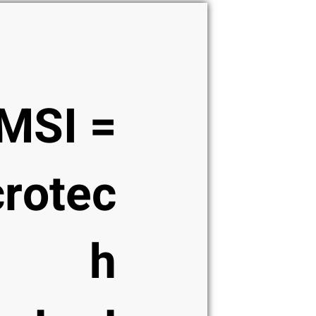
בצבע
שחור
/
אפור
MSI =
rotec
h