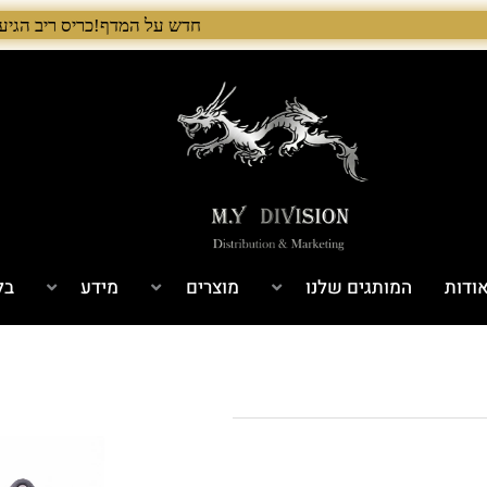
חדש על המדף!כריס ריב הגיע לישראל! 🇺🇸 המלאי הראשון בארץ – עכשיו אצל היבואן הבלעדי לרגל ההשקה, 5% הנחה על כל מוצרי Chris Reeve לזמן מוגבל. בנוסף, הגיע גם מלאי חדש של Benchmade ו־Microtech. לרכישה עכשיו›.
ודות
המותגים שלנו
מוצרים
מידע
בל