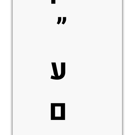
”
ע
ם