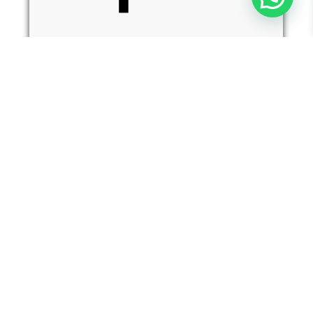
י
—
ג