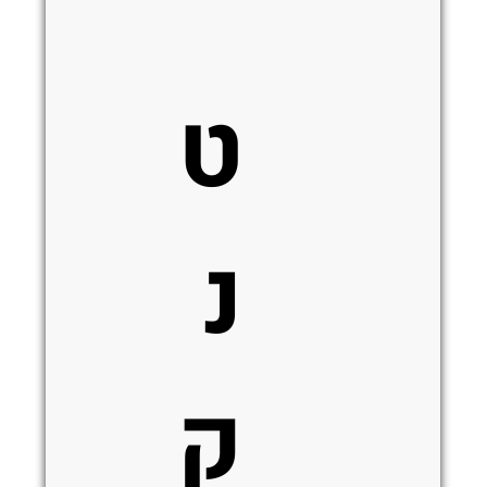
“
ט
נ
ק