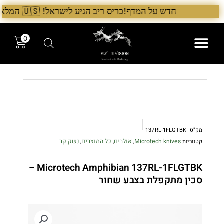
ילוג
חדש על המדף!כריס ריב הגיע לישראל! 🇺🇸 המלאי הראשון בארץ – עכשיו אצל היבואן הבלעדי לרגל ההשקה, 5% הנחה על כל מוצרי Chris Reeve לזמן מוגבל. בנוסף, הגיע גם מלאי חדש של Benchmade ו־Microtech. לרכישה עכשיו›. >
תוכן
0
המותגים שלנו
המוצרים שלנו
מק"ט
137RL-1FLGTBK
Microtech knives
אולרים
כל המוצרים
נשק קר
קטגוריות
,
,
,
Microtech Amphibian 137RL-1FLGTBK –
סכין מתקפלת בצבע שחור