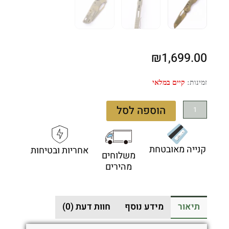
₪
1,699.00
כמות
זמינות:
קיים במלאי
של
Microtech
הוספה לסל
MSI
Ram-
LOK
קנייה מאובטחת
אחריות ובטיחות
210T-
משלוחים
1PMBOC-
מהירים
X9Z10
–
סכין
תיאור
מידע נוסף
חוות דעת (0)
מתקפלת
בצבע
ירוק