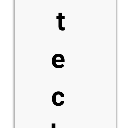
t
e
c