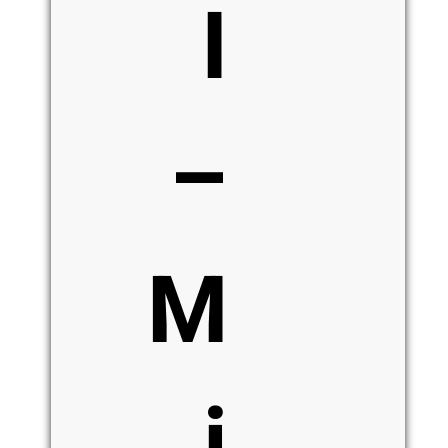
I
–
M
i