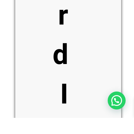
r
d
I
כמות
הוספה לסל
של