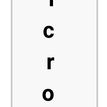
c
r
o