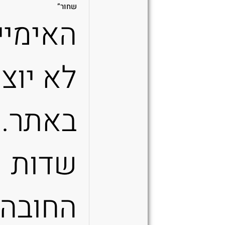
שחור”
האימיי
לא יוצג
באתר.
שדות
החובה