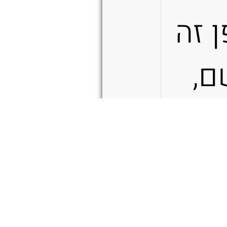
 זה
ם,
ל
פעם