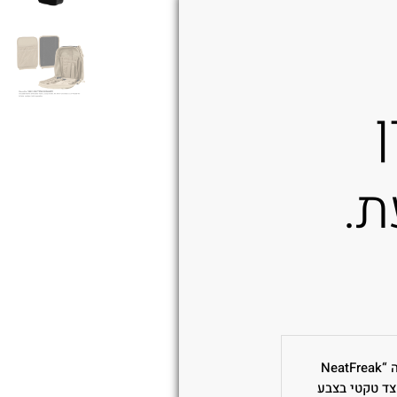
ן
ת.
היה הראשון לכתוב סקירה “NeatFreak
Org – תיק צד טקטי בצבע