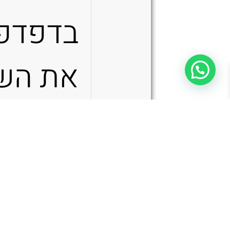
בדפדפן
את הש
האימיי
NeatFreak Organizer 0211B – תיק צד טקטי בצבע שחור
והאתר
שלי ל