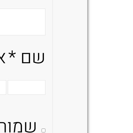
שם
*
א
שמור