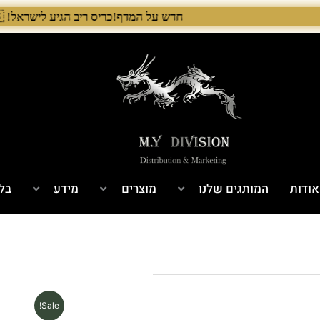
חדש על המדף!כריס ריב הגיע לישראל! 🇺🇸 המלאי הראשון בארץ – עכשיו אצל היבואן הבלעדי לרגל ההשקה, 5% הנחה על כל מוצרי Chris Reeve לזמן מוגבל. בנוסף, הגיע גם מלאי חדש של Benchmade ו־Microtech. לרכישה עכשיו›. >
אודות
המותגים שלנו
מוצרים
מידע
בלו
Sale!