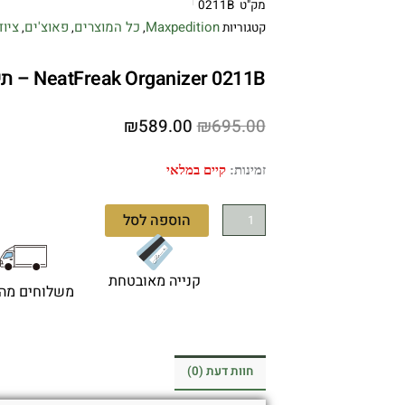
מק"ט
0211B
Maxpedition
כל המוצרים
פאוצ'ים
ציוד
קטגוריות
,
,
,
NeatFreak Organizer 0211B – תיק צד טקטי בצבע שחור
המחיר
המחיר
₪
589.00
₪
695.00
המקורי
הנוכחי
היה:
הוא:
כמות
זמינות:
קיים במלאי
₪589.00.
₪695.00.
של
NeatFreak
הוספה לסל
Organizer
0211B
-
קנייה מאובטחת
משלוחים מהי
תיק
צד
טקטי
בצבע
חוות דעת (0)
שחור