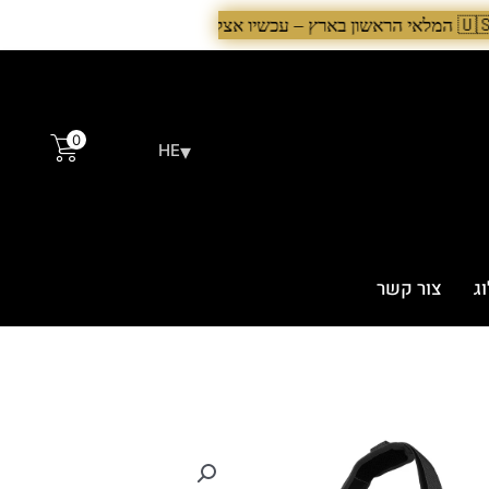
0
▾
HE
ג
צור קשר