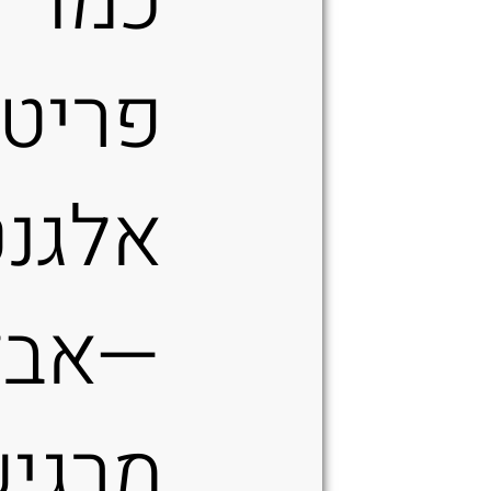
כמו
פריט
אלגנט
—אבל
מרגי