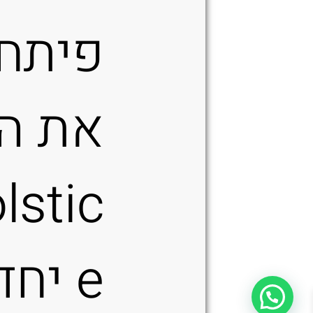
פיתחו
את ה-
lstic
e יחד