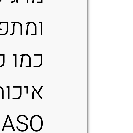
ומתפ
כמו כ
איכות
CASO