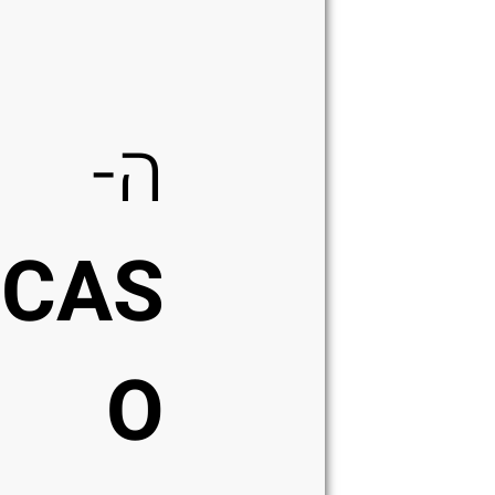
ה-
CAS
O