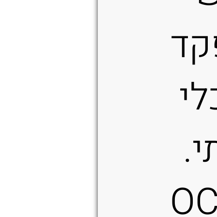
קד
לי
י.
O