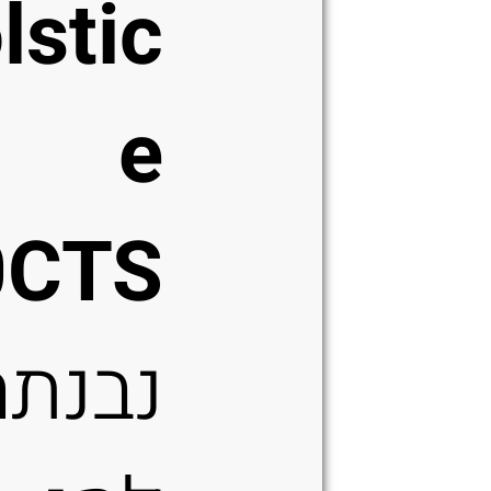
lstic
e
0CTS
נבנתה