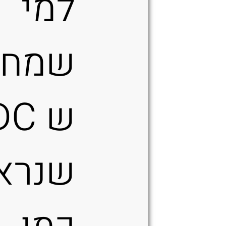
למי
שמחפ
ש C
שנרא