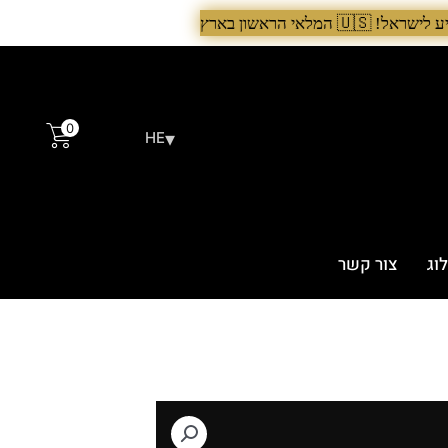
 עכשיו›. >
0
▾
HE
וג
צור קשר