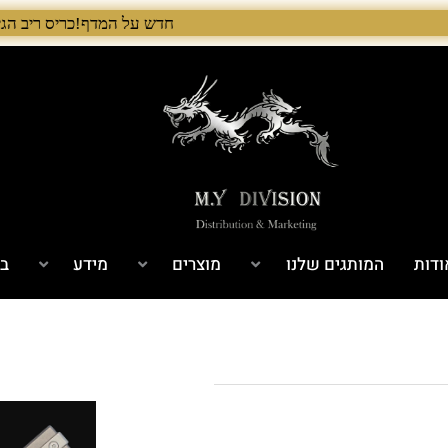
חדש על המדף!כריס ריב הגיע לישראל! 🇺🇸 המלאי הראשון בארץ – עכשיו אצל היבואן הבלעדי לרגל ההשקה, 5% הנחה על כל מוצרי Chris Reeve לזמן מוגבל. בנוסף, הגיע גם מלאי חדש של Benchmade ו־Microtech. לרכישה
ודות
המותגים שלנו
מוצרים
מידע
בל