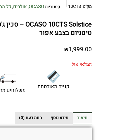
OCASO
אולרים
כל המ
מק"ט
10CTS
קטגוריות
,
,
O 10CTS Solstice
טיטניום בצבע אפור
₪
1,999.00
המלאי אזל
קנייה מאובטחת
משלוחים מהי
תיאור
מידע נוסף
חוות דעת (0)