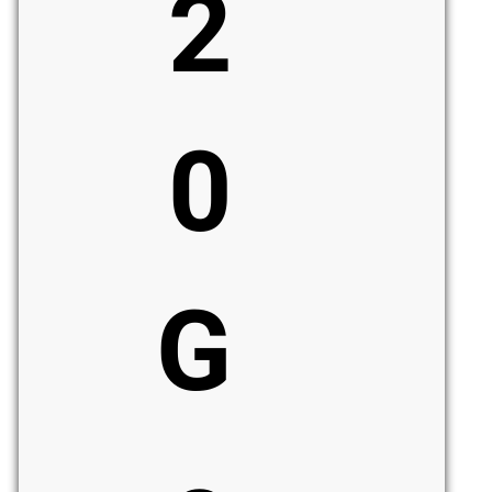
2
0
G