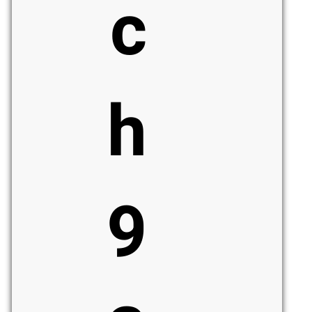
c
h
9