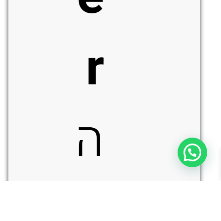
r
ה
ו