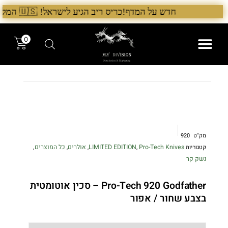
ילוג
חדש על המדף!כריס ריב הגיע לישראל! 🇺🇸 המלאי הראשון בארץ – עכשיו אצל היבואן הבלעדי לרגל ההשקה, 5% הנחה על כל מוצרי Chris Reeve לזמן מוגבל. בנוסף, הגיע גם מלאי חדש של Benchmade ו־Microtech. לרכישה עכשיו›. >
תוכן
0
המותגים שלנו
המוצרים שלנו
מק"ט
920
Pro-Tech Knives
LIMITED EDITION
אולרים
כל המוצרים
קטגוריות
,
,
,
,
נשק קר
Pro-Tech 920 Godfather – סכין אוטומטית
בצבע שחור / אפור