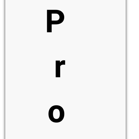
P
r
o