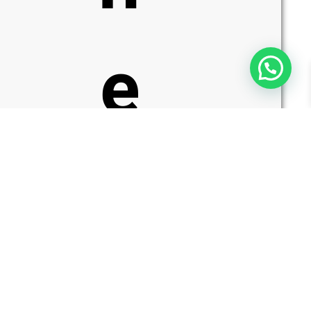
e
כמות
הוספה לסל
של
Pro-
r
Tech
FF2101
FlyFather
2
–
סכין
2
פרפר
מתקפלת
בצבע
שחור