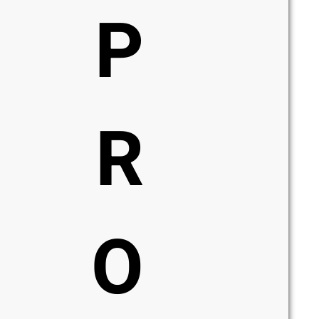
P
R
O