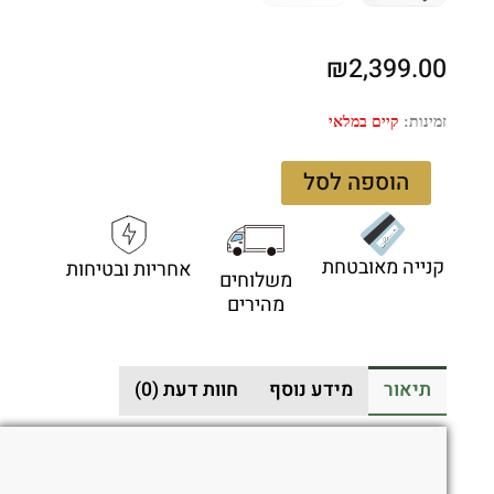
₪
2,399.00
כמות
זמינות:
קיים במלאי
של
Pro-
הוספה לסל
Tech
FF2101
FlyFather
קנייה מאובטחת
אחריות ובטיחות
2
משלוחים
–
מהירים
סכין
פרפר
מתקפלת
תיאור
מידע נוסף
חוות דעת (0)
בצבע
שחור