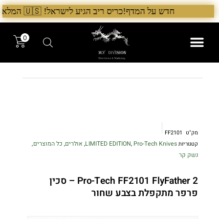
ילוג
חדש על המדף!כריס ריב הגיע לישראל! 🇺🇸 המלאי הראשון בארץ – עכשיו אצל היבואן הבלעדי לרגל ההשקה, 5% הנחה על כל מוצרי Chris Reeve לזמן מוגבל. בנוסף, הגיע גם מלאי חדש של Benchmade ו־Microtech. לרכישה עכשיו›. >
תוכן
0
המותגים שלנו
המוצרים שלנו
מק"ט
FF2101
Pro-Tech Knives
LIMITED EDITION
אולרים
כל המוצרים
קטגוריות
,
,
,
,
נשק קר
Pro-Tech FF2101 FlyFather 2 – סכין
פרפר מתקפלת בצבע שחור