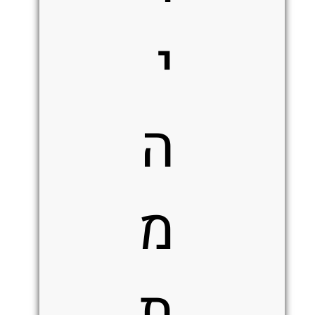
י
ה
מ
ת