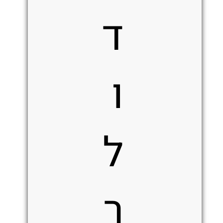
ד
ו
ל
ר