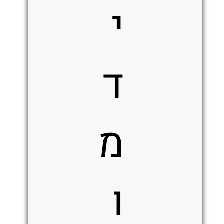
י
ד
מ
ו