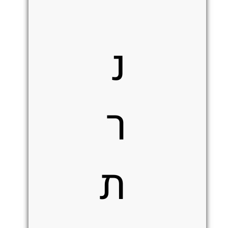
נ
ר
ת