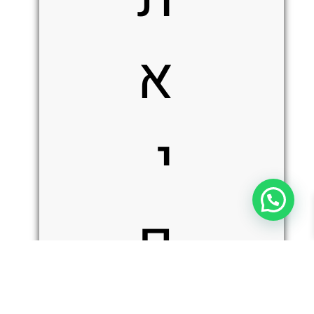
א
י
ם
כמות
הוספה לסל
של
Single
Sheath
1411K