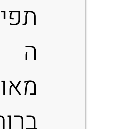
תפי
ה
מאוד
ברור