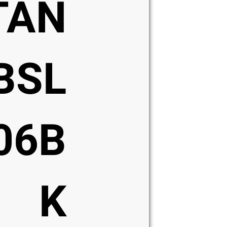
TAN
BSL
06B
K