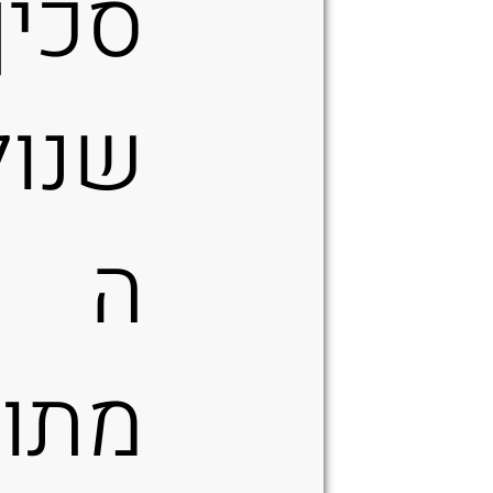
סכין
שנול
ה
מתוך