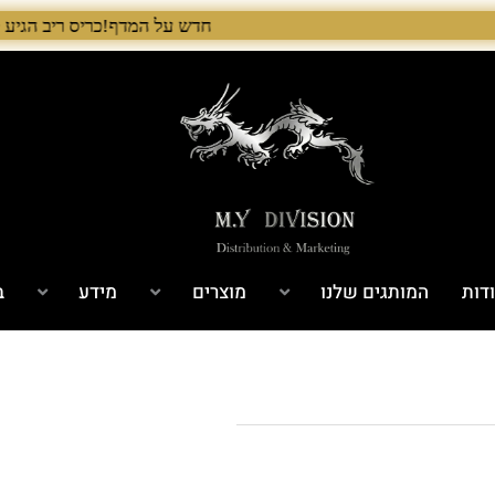
חדש על המדף!כריס ריב הגיע לישראל! 🇺🇸 המלאי הראשון בארץ – עכשיו אצל היבואן הבלעדי לרגל ההשקה, 5% הנחה על כל מוצרי Chris Reeve לזמן מוגבל. בנוסף, הגיע גם מלאי חדש של Benchmade ו־Microtech. לרכישה עכשיו›. >
דות
המותגים שלנו
מוצרים
מידע
ב