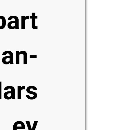
part
an-
ars
ey