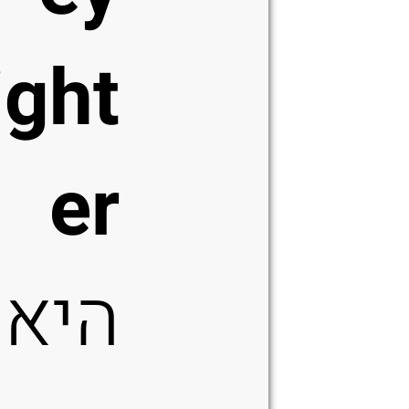
ight
er
היא