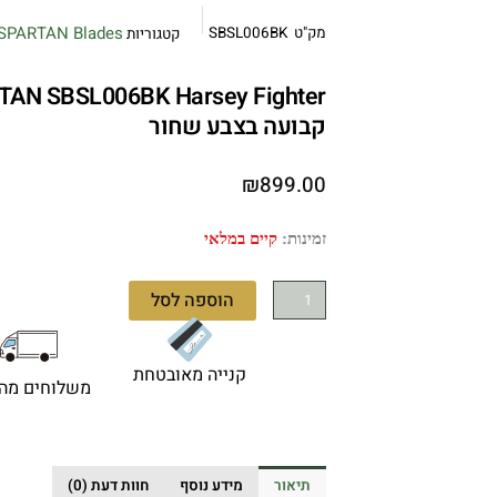
SPARTAN Blades
מק"ט
SBSL006BK
קטגוריות
קבועה בצבע שחור
₪
899.00
כמות
זמינות:
קיים במלאי
של
SPARTAN
הוספה לסל
SBSL006BK
Harsey
Fighter
קנייה מאובטחת
משלוחים מהי
-
סכין
טקטית
קבועה
תיאור
מידע נוסף
חוות דעת (0)