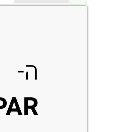
בצבע
שחור
ה-
PAR