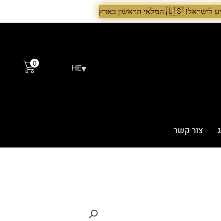
Microtech. לרכישה עכשיו›. >
0
▾
HE
צור קשר