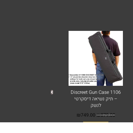
המחיר
המחיר
המקורי
הנוכחי
היה:
הוא:
₪749.00.
₪879.00.
Discreet Gun Case 1106
– תיק נשיאה דיסקרטי
לנשק
₪
749.00
₪
879.00
הוספה לסל