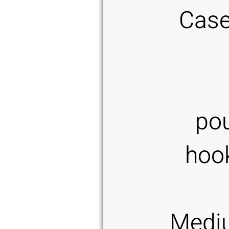
Case
po
hoo
Mediu