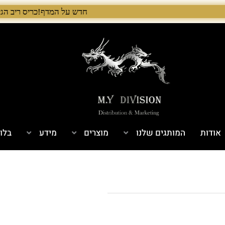
חדש על המדף!כריס ריב הגיע לישראל! 🇺🇸 המלאי הראשון בארץ – עכשיו אצל היבואן הבלעדי לרגל ההשקה, 5% הנחה על כל מוצרי Chris Reeve לזמן מוגבל. בנוסף, הגיע גם מלאי חדש של Benchmade ו־
אודות
המותגים שלנו
מוצרים
מידע
בלוג