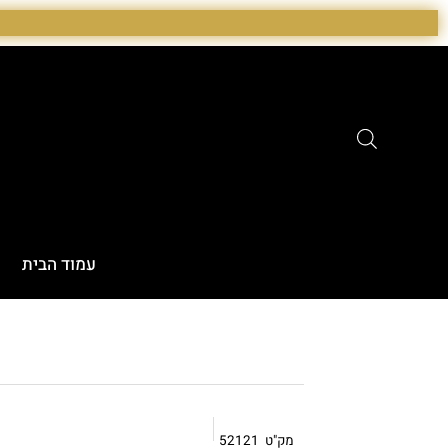
ילוג
תוכן
עמוד הבית
מק"ט
52121