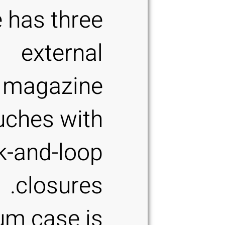
 has three
external
magazine
uches with
k-and-loop
closures.
m case is