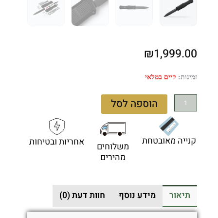
₪
1,999.00
כמות
זמינות:
קיים במלאי
של
Benchmade
הוספה לסל
Claymore
Auto
OTF
קנייה מאובטחת
אחריות ובטיחות
3370GY
משלוחים
–
מהירים
סכין
אוטומטית
בצבע
תיאור
מידע נוסף
חוות דעת (0)
שחור