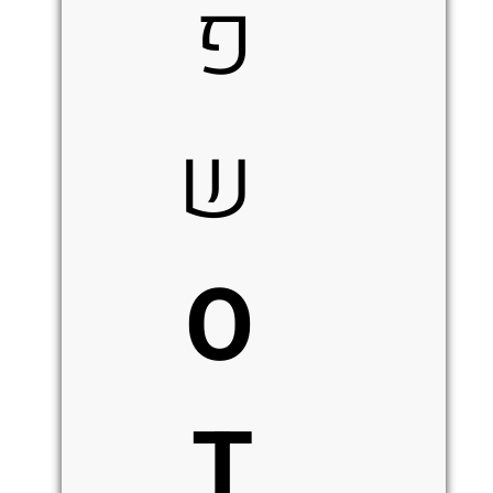
פ
ש
O
T