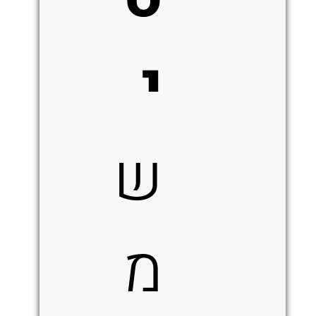
י
ש
מ