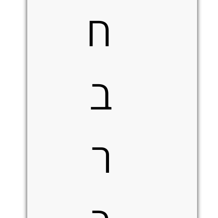
ח
ב
ר