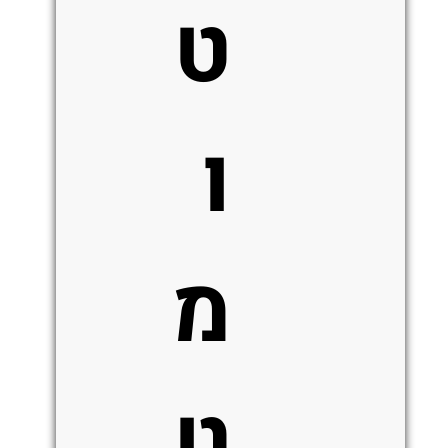
ט
ו
מ
ט