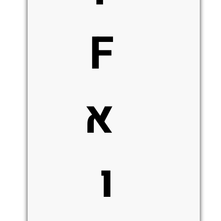
F
א
ו