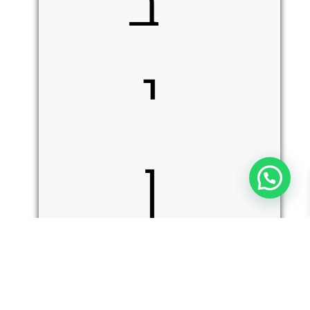
ב
י
ן
כמות
מ
הוספה לסל
של
Benchmade
Claymore
Auto
OTF