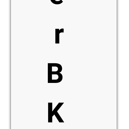
r
B
K