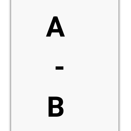
A
-
B