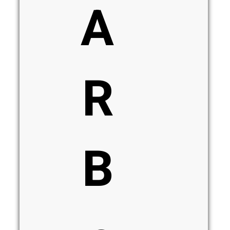
A
R
B