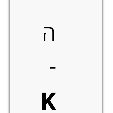
ה
-
K