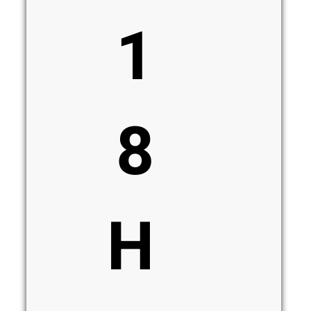
1
8
H