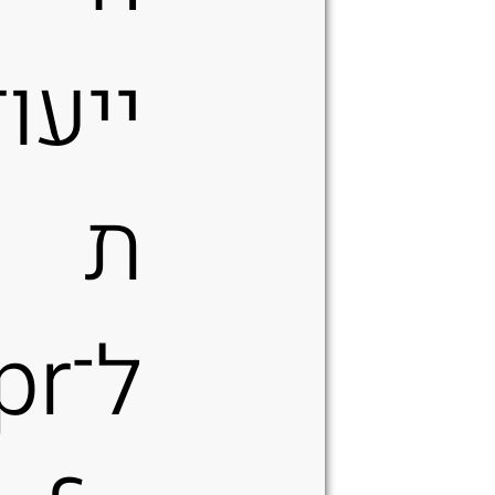
ייעוד
ת
ל־r