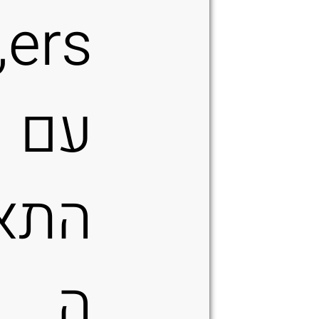
rs,
עם
התא
ה