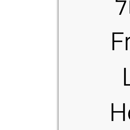
ל
F
H