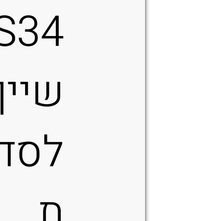
S34
שייך
לסד
ת