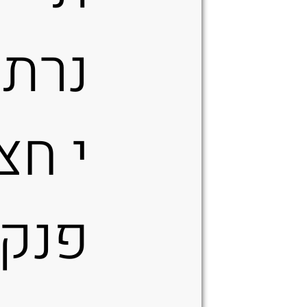
נרתי
י חצ
פנקי