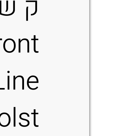
ק ש
ront
Line
olst