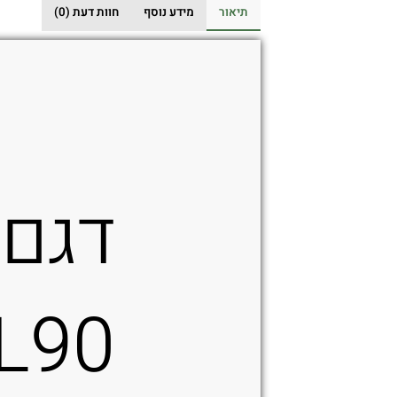
מעור
תיאור
מידע נוסף
חוות דעת (0)
בצבע
חום
ל־Springfield
Hellcat
Pro
צד
ימין
דגם
L90