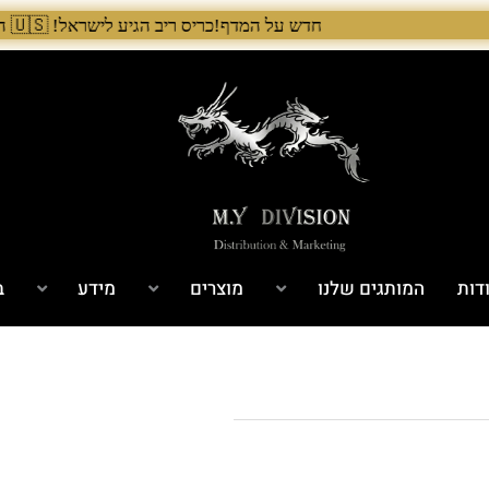
חדש על המדף!כריס ריב הגיע לישראל! 🇺🇸 המלאי הראשון בארץ – עכשיו אצל היבואן הבלעדי לרגל ההשקה, 5% הנחה על כל מוצרי Chris Reeve לזמן מוגבל. בנוסף, הגיע גם מלאי חדש של Benchmade ו־Microtech. לרכישה עכשיו›. >
דות
המותגים שלנו
מוצרים
מידע
ב