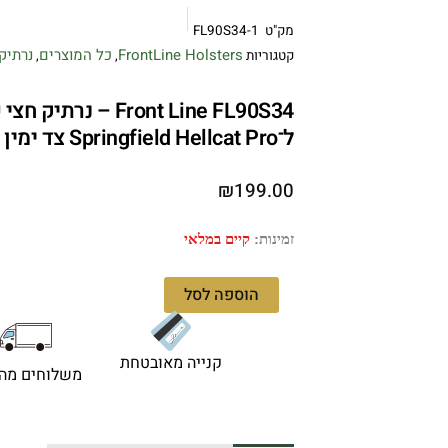
מק"ט
FL90S34-1
FrontLine Holsters
כל המוצרים
נרתיק
קטגוריות
,
,
Front Line FL90S34 
ל־Springfield Hellcat Pro צד ימין
₪
199.00
כמות
זמינות:
קיים במלאי
של
Front
הוספה לסל
Line
FL90S34
–
קנייה מאובטחת
משלוחים מהי
נרתיק
חצי
פנקייק