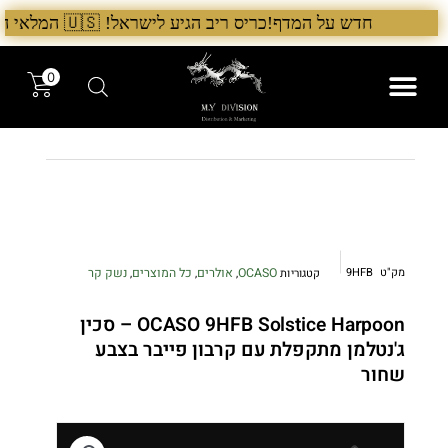
ילוג
חדש על המדף!כריס ריב הגיע לישראל! 🇺🇸 המלאי הראשון בארץ – עכשיו אצל היבואן הבלעדי לרגל ההשקה, 5% הנחה על כל מוצרי Chris Reeve לזמן מוגבל. בנוסף, הגיע גם מלאי חדש של Benchmade ו־Microtech. לרכישה עכשיו›. >
תוכן
0
המותגים שלנו
המוצרים שלנו
מק"ט
9HFB
OCASO
אולרים
כל המוצרים
נשק קר
קטגוריות
,
,
,
OCASO 9HFB Solstice Harpoon – סכין
ג'נטלמן מתקפלת עם קרבון פייבר בצבע
שחור