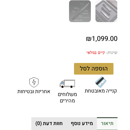
₪
1,099.00
כמות
זמינות:
קיים במלאי
של
OCASO
הוספה לסל
9HFB
Solstice
Harpoon
קנייה מאובטחת
אחריות ובטיחות
-
משלוחים
סכין
מהירים
ג'נטלמן
מתקפלת
עם
תיאור
מידע נוסף
חוות דעת (0)
קרבון
פייבר