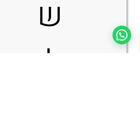
ש
ל
כמות
הוספה לסל
של
OCASO
9HFB
Solstice
א
Harpoon
-
סכין
ג'נטלמן
מתקפלת
עם
קרבון
פייבר