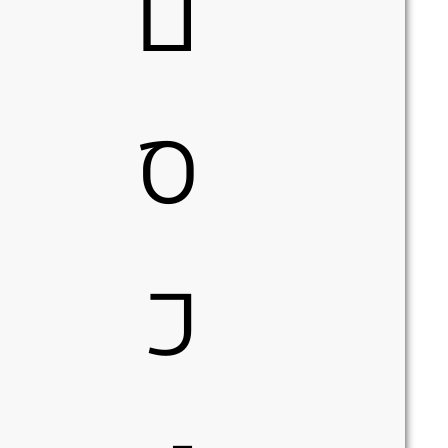
ם
ס
כ