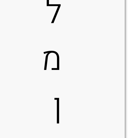
ל
מ
ן