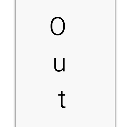
O
u
t