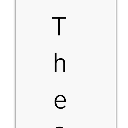
T
h
e