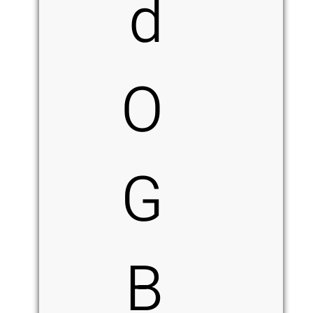
d
O
G
B