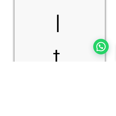
l
t
i